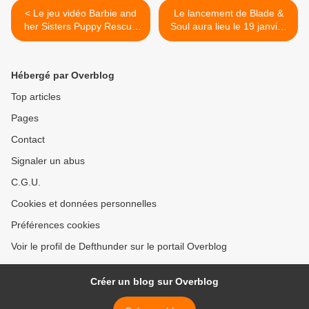
< Le jeu vidéo Barbie and
Le lancement de Blade &
her Sisters Puppy Rescue
Soul aura lieu le 19 janvier
est disponible
en Europe >
Hébergé par Overblog
Top articles
Pages
Contact
Signaler un abus
C.G.U.
Cookies et données personnelles
Préférences cookies
Voir le profil de Defthunder sur le portail Overblog
Créer un blog sur Overblog