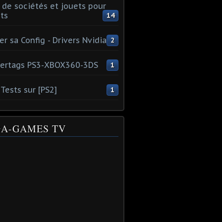
 de sociétés et jouets pour
ts
14
er sa Config - Drivers Nvidia
2
ertags PS3-XBOX360-3DS
1
Tests sur [PS2]
1
A-GAMES TV