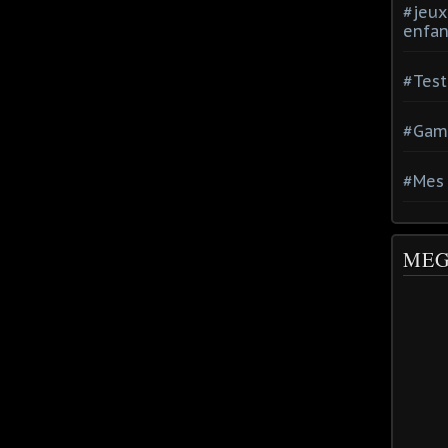
#jeux
enfan
#Test
#Gam
#Mes 
MEG