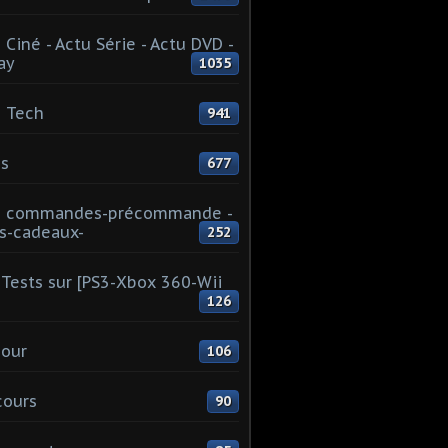
 Ciné - Actu Série - Actu DVD -
ay
1035
 Tech
941
s
677
u commandes-précommande -
s-cadeaux-
252
Tests sur [PS3-Xbox 360-Wii
126
our
106
cours
90