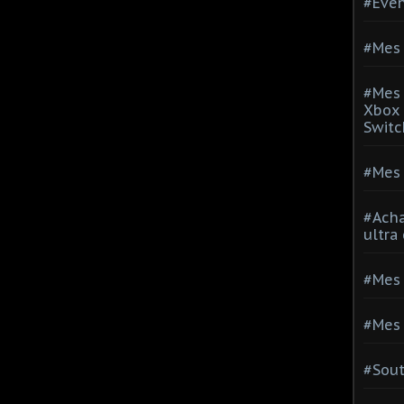
#Evé
#Mes 
#Mes 
Xbox 
Switc
#Mes 
#Acha
ultra
#Mes 
#Mes 
#Sou