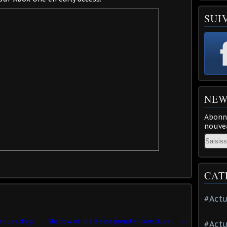
SUI
NEW
Abonne
nouvea
Email
CAT
#Actu
Counter Strike s'offre des fantômes et des dragons !
Shadow of the Beast prend encore du retard
#Actu