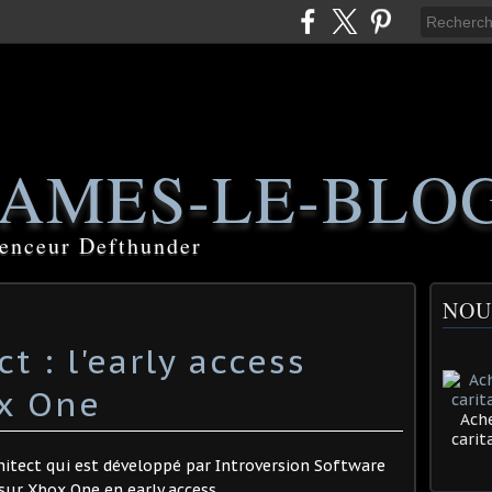
AMES-LE-BLO
luenceur Defthunder
NOU
t : l'early access
ox One
Ache
cari
chitect qui est développé par Introversion Software
ur Xbox One en early access.