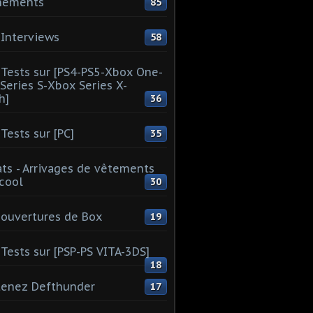
nements
85
Interviews
58
Tests sur [PS4-PS5-Xbox One-
Series S-Xbox Series X-
h]
36
Tests sur [PC]
35
ts - Arrivages de vêtements
 cool
30
ouvertures de Box
19
Tests sur [PSP-PS VITA-3DS]
18
tenez Defthunder
17