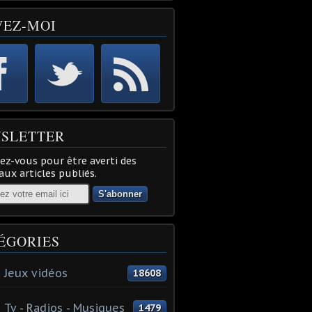
VEZ-MOI
SLETTER
z-vous pour être averti des
ux articles publiés.
ÉGORIES
 Jeux vidéos
18608
 Tv - Radios - Musiques
1479