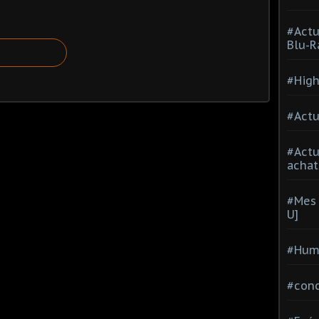
#Actu
Blu-R
#High
#Actu
#Act
achat
#Mes 
U]
#Hum
#con