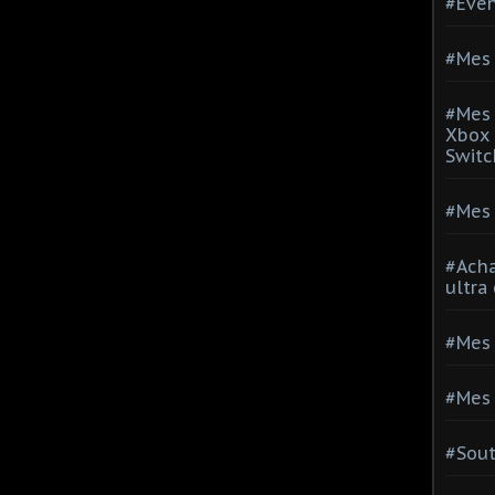
#Evé
#Mes 
#Mes 
Xbox 
Switc
#Mes 
#Acha
ultra
#Mes 
#Mes 
#Sou