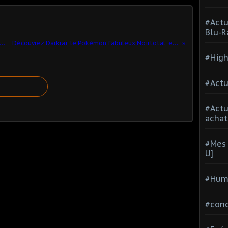
#Actu
Blu-R
nonce la sortie de Mafia III pour le 7 octobre 2016‏
Découvrez Darkrai, le Pokémon fabuleux Noirtotal, en mai chez Micromania !‏
#High
#Actu
#Act
achat
#Mes 
U]
#Hum
#con