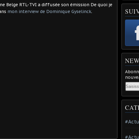
aîne Belge RTL-TVI a diffusée son émission De quoi je
SUI
dans
mon interview de Dominique Gyselinck
.
NEW
Abonne
nouvea
Email
CAT
#Actu
#Actu