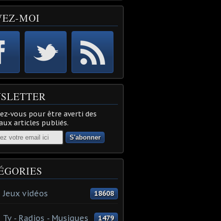
VEZ-MOI
SLETTER
z-vous pour être averti des
ux articles publiés.
ÉGORIES
 Jeux vidéos
18608
 Tv - Radios - Musiques
1479