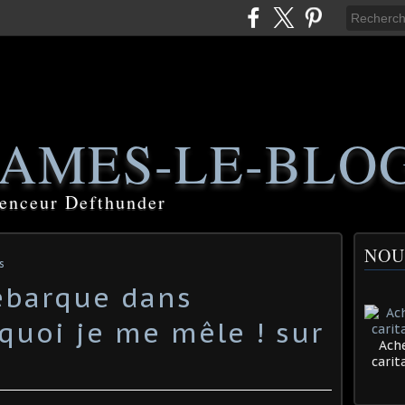
AMES-LE-BLO
luenceur Defthunder
NOU
s
ébarque dans
quoi je me mêle ! sur
Ache
cari