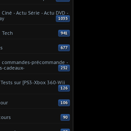
 Ciné - Actu Série - Actu DVD -
ay
1035
 Tech
941
s
677
u commandes-précommande -
s-cadeaux-
252
Tests sur [PS3-Xbox 360-Wii
126
our
106
cours
90