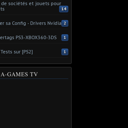
 de sociétés et jouets pour
ts
14
er sa Config - Drivers Nvidia
2
ertags PS3-XBOX360-3DS
1
Tests sur [PS2]
1
A-GAMES TV