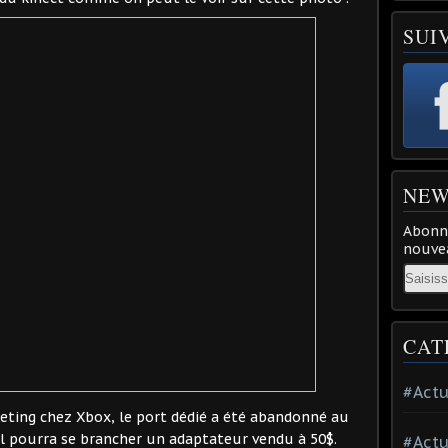
SUI
NEW
Abonne
nouvea
Email
CAT
#Actu
eting chez Xbox, le port dédié a été abandonné au
el pourra se brancher un adaptateur vendu à 50$.
#Actu