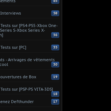
nements
85
Interviews
58
Tests sur [PS4-PS5-Xbox One-
Series S-Xbox Series X-
h]
36
Tests sur [PC]
35
ts - Arrivages de vêtements
 cool
30
ouvertures de Box
19
Tests sur [PSP-PS VITA-3DS]
18
tenez Defthunder
17