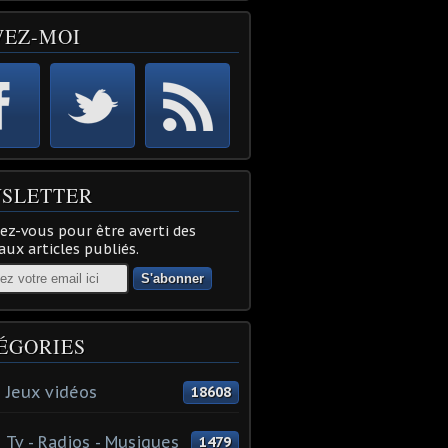
VEZ-MOI
SLETTER
z-vous pour être averti des
ux articles publiés.
ÉGORIES
 Jeux vidéos
18608
 Tv - Radios - Musiques
1479