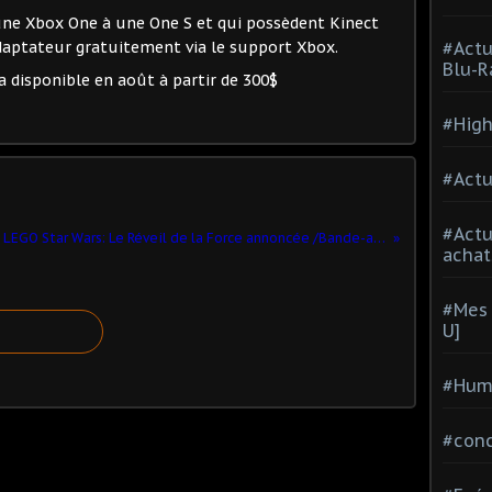
'une Xbox One à une One S et qui possèdent Kinect
aptateur gratuitement via le support Xbox.
#Actu
Blu-R
a disponible en août à partir de 300$
#High
#Actu
#Act
Démo de LEGO Star Wars: Le Réveil de la Force annoncée /Bande-annonce E3 révélée‏
achat
#Mes 
U]
#Hum
#con