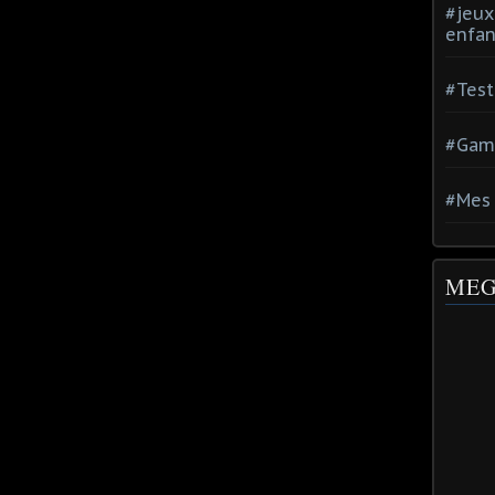
#jeux
enfan
#Test
#Gam
#Mes 
MEG