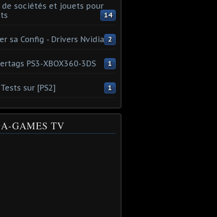
 de sociétés et jouets pour
ts
14
er sa Config - Drivers Nvidia
2
ertags PS3-XBOX360-3DS
1
Tests sur [PS2]
1
A-GAMES TV