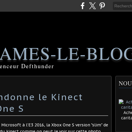
AMES-LE-BLO
luenceur Defthunder
NOU
ndonne le Kinect
One S
Ache
cari
Microsoft à l'E3 2016, la Xbox One S version "slim" de
du kinect comme on peut le voir sur cette photo .