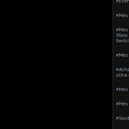
#Evé
#Mes 
#Mes 
Xbox 
Switc
#Mes 
#Acha
ultra
#Mes 
#Mes 
#Sou