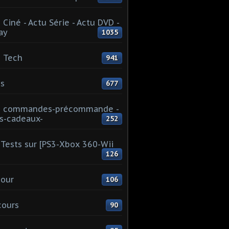
 Ciné - Actu Série - Actu DVD -
ay
1035
 Tech
941
s
677
u commandes-précommande -
s-cadeaux-
252
Tests sur [PS3-Xbox 360-Wii
126
our
106
cours
90