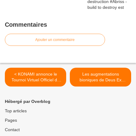
Commentaires
Ajouter un commentaire
< KONAMI annonce le
Les augmentations
Tournoi Virtuel Officiel de
bioniques de Deus Ex
l'UEFA EURO 2016 en
bientôt dans la réalité >
parallèle du tournoi réel
Hébergé par Overblog
Top articles
Pages
Contact