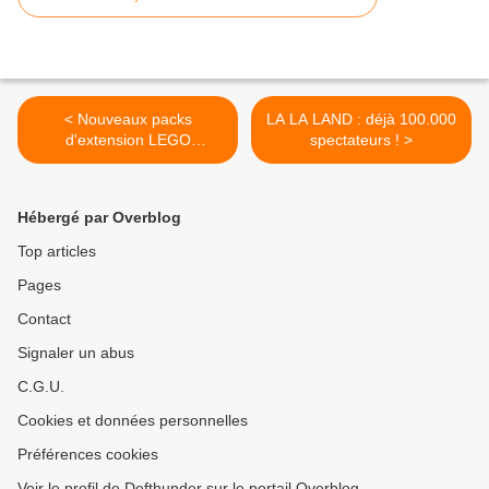
< Nouveaux packs
LA LA LAND : déjà 100.000
d'extension LEGO
spectateurs ! >
Dimensions inspirés de
LEGO Batman, Le Film et
de Knight Rider
Hébergé par Overblog
Top articles
Pages
Contact
Signaler un abus
C.G.U.
Cookies et données personnelles
Préférences cookies
Voir le profil de Defthunder sur le portail Overblog