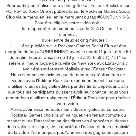
Pour participer, réalisez une vidéo grâce à l'Éditeur Rockstar sur
PC, PS4 ou Xbox One et publiez-la sur le Rockstar Games Social
Club via le menu en jeu, en la marquant du tag #GUNRUNNING.
Pour être éligible, votre vidéo doit :
· faire apparaître du contenu issu de GTA Online : Trafic
d'armes ;
· durer entre deux et cinq minutes ;
· être publiée sur le Rockstar Games Social Club et être
marquée du tag #GUNRUNNING avant le mardi 11 juillet à 5 h 59
du matin, heure française (le 10 juillet à 23 h 59 ET). "ET" se
réfère à l'heure locale de la ville de New York aux États-Unis ;
· avoir été entièrement réalisée avec l'Éditeur Rockstar.
Nous sommes conscients que de nombreux réalisateurs de
vidéos avec l'Éditeur Rockstar expérimentés ont l'habitude
d'utiliser d'autres logiciels édités par des tiers. Cependant, afin
que tous les participants puissent avoir leur chance, nous vous
demandons d'utiliser uniquement l'Éditeur Rockstar pour réaliser
votre vidéo.
Après avoir visionné toutes les vidéos éligibles au concours,
Rockstar Games choisira un vainqueur en tenant compte du
respect ou de l'interprétation des directives énoncées ci-dessus,
de la valeur artistique, de la qualité de l'édition et de la créativité
de la vidéo. Ne manquez pas l'annonce des gagnants qui aura