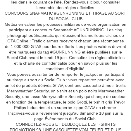
lieu dans le courant de l'été. Rendez-vous icipour consulter
l'ensemble des règles officielles.
CONCOURS SNAPMATIC #GUNRUNNING ET TIRAGE AU SORT
DU SOCIAL CLUB
Mettez en valeur les prouesses militaires de votre organisation en
participant au concours Snapmatic #GUNRUNNING. Les cinq
photographes Snapmatic qui réussiront les meilleurs clichés de
GTA Online : Trafic d'armes recevront chacun une récompense
de 1 000 000 GTA$ pour leurs efforts. Les photos valides devront
être marquées du tag #GUNRUNNING et être publiées sur le
Social Club avant le lundi 19 juin. Consultez les règles officielles
et la charte de confidentialité pour en savoir plus sur les
conditions d'éligibilité.
Vous pouvez aussi tenter de remporter le jackpot en participant
au tirage au sort du Social Club : vous repartirez peut-être avec
un lot de produits dérivés GTAV, dont une casquette à motif treillis
Merryweather Security, un t-shirt et un polo noirs Merryweather
Security, une tasse Merryweather Security qui change de couleur
en fonction de la température, le polo Grotti, le t-shirt gris Trevor
Philips Industries et un superbe zippo GTAV en chrome.
Inscrivez-vous à l'évènement jusqu'au dimanche 18 juin sur la
page Évènements du Social Club.
CONNECTEZ-VOUS ET DÉBLOQUEZ LES T-SHIRTS
PROMOTION 98, UNE CASQUETTE VOM FEUER ET PLUS