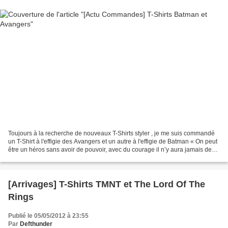
Toujours à la recherche de nouveaux T-Shirts styler , je me suis commandé
un T-Shirt à l'effigie des Avangers et un autre à l'effigie de Batman « On peut
être un héros sans avoir de pouvoir, avec du courage il n’y aura jamais de
désespoir » Bye Defth...
[Arrivages] T-Shirts TMNT et The Lord Of The
Rings
Publié le 05/05/2012 à 23:55
Par
Defthunder