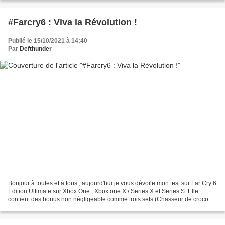
#Farcry6 : Viva la Révolution !
Publié le 15/10/2021 à 14:40
Par
Defthunder
Bonjour à toutes et à tous , aujourd'hui je vous dévoile mon test sur Far Cry 6
Edition Ultimate sur Xbox One , Xbox one X / Series X et Series S. Elle
contient des bonus non négligeable comme trois sets (Chasseur de crocos,
Vice et Expédition dans la...