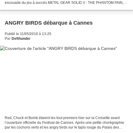
escouade du jeu à succès METAL GEAR SOLID V : THE PHANTOM PAIN,
sera disponible le 15 mars prochain. Le pack « Cloaked...
ANGRY BIRDS débarque à Cannes
Publié le 11/05/2016 à 13:25
Par
Defthunder
Red, Chuck et Bomb étaient les tout premiers hier sur la Croisette avant
l’ouverture officielle du Festival de Cannes. Après une petite chorégraphie
par les cochons verts et les angry birds sur le tapis rouge du Palais des
Festivals, les voix du film...