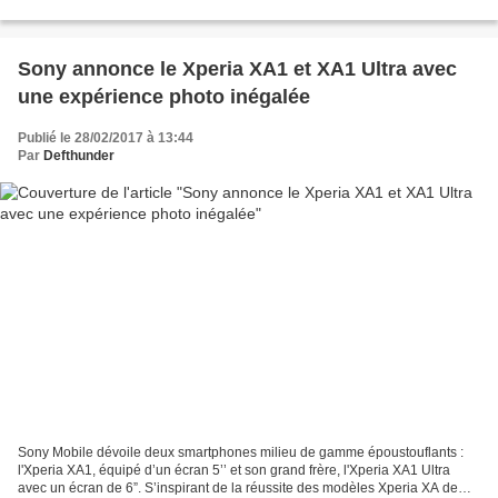
les constructions en LEGO et gameplay...
Sony annonce le Xperia XA1 et XA1 Ultra avec
une expérience photo inégalée
Publié le 28/02/2017 à 13:44
Par
Defthunder
Sony Mobile dévoile deux smartphones milieu de gamme époustouflants :
l'Xperia XA1, équipé d’un écran 5’’ et son grand frère, l'Xperia XA1 Ultra
avec un écran de 6”. S’inspirant de la réussite des modèles Xperia XA de