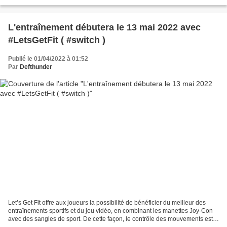
Capitol Records est sortie aujourd’hui en...
L'entraînement débutera le 13 mai 2022 avec
#LetsGetFit ( #switch )
Publié le 01/04/2022 à 01:52
Par
Defthunder
Let’s Get Fit offre aux joueurs la possibilité de bénéficier du meilleur des
entraînements sportifs et du jeu vidéo, en combinant les manettes Joy-Con
avec des sangles de sport. De cette façon, le contrôle des mouvements est
précis, leur permettant de...