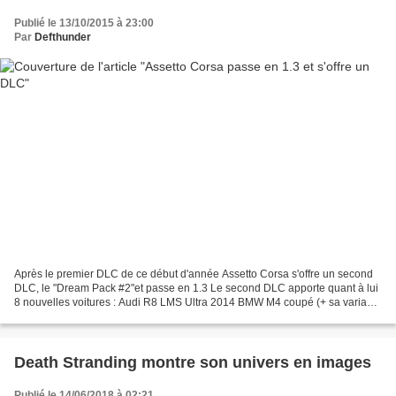
Publié le 13/10/2015 à 23:00
Par
Defthunder
Après le premier DLC de ce début d'année Assetto Corsa s'offre un second
DLC, le "Dream Pack #2"et passe en 1.3 Le second DLC apporte quant à lui
8 nouvelles voitures : Audi R8 LMS Ultra 2014 BMW M4 coupé (+ sa variante
"Akrapovic Edition" et son échappement...
Death Stranding montre son univers en images
Publié le 14/06/2018 à 02:21