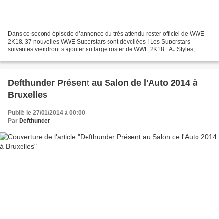
Dans ce second épisode d’annonce du très attendu roster officiel de WWE
2K18, 37 nouvelles WWE Superstars sont dévoilées ! Les Superstars
suivantes viendront s’ajouter au large roster de WWE 2K18 : AJ Styles,
Bayley, Becky Lynch, Bobby Roode, Brock Lesnar,...
Defthunder Présent au Salon de l'Auto 2014 à
Bruxelles
Publié le 27/01/2014 à 00:00
Par
Defthunder