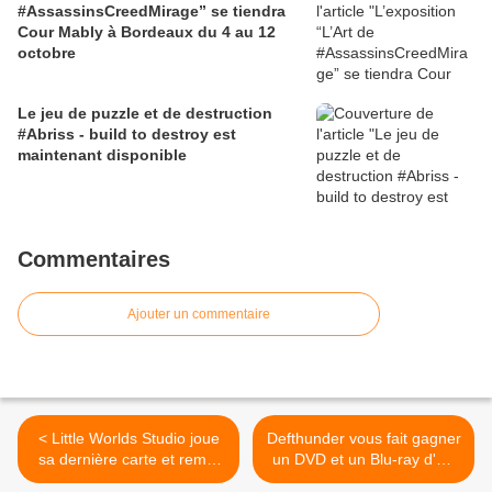
#AssassinsCreedMirage” se tiendra
Cour Mably à Bordeaux du 4 au 12
octobre
Le jeu de puzzle et de destruction
#Abriss - build to destroy est
maintenant disponible
Commentaires
Ajouter un commentaire
< Little Worlds Studio joue
Defthunder vous fait gagner
sa dernière carte et remet
un DVD et un Blu-ray d'Un
son sort entre les mains du
été magique >