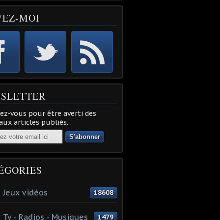
VEZ-MOI
SLETTER
z-vous pour être averti des
ux articles publiés.
ÉGORIES
 Jeux vidéos
18608
 Tv - Radios - Musiques
1479