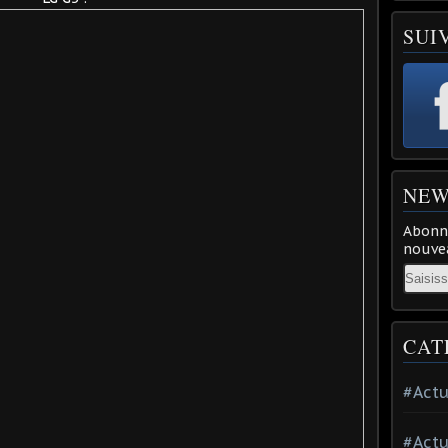
SUI
NEW
Abonne
nouvea
Email
CAT
#Actu
#Actu