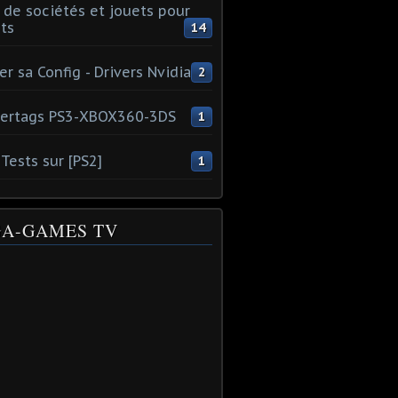
 de sociétés et jouets pour
ts
14
er sa Config - Drivers Nvidia
2
ertags PS3-XBOX360-3DS
1
Tests sur [PS2]
1
A-GAMES TV