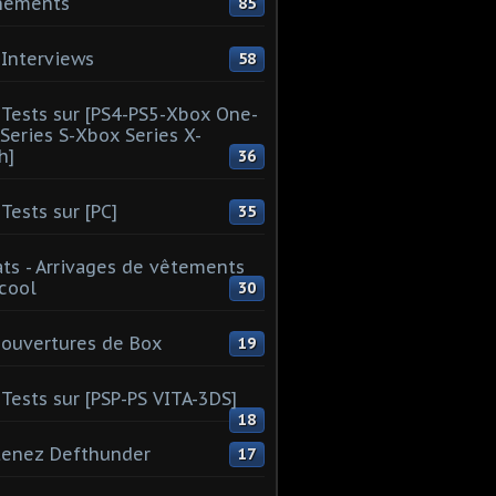
nements
85
Interviews
58
Tests sur [PS4-PS5-Xbox One-
Series S-Xbox Series X-
h]
36
Tests sur [PC]
35
ts - Arrivages de vêtements
 cool
30
ouvertures de Box
19
Tests sur [PSP-PS VITA-3DS]
18
tenez Defthunder
17