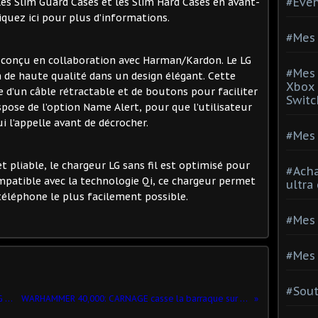
#Evé
les Slim Guard Cases et les Slim Hard Cases en avant-
iquez ici pour plus d’informations.
#Mes 
: conçu en collaboration avec Harman/Kardon. Le LG
#Mes 
 de haute qualité dans un design élégant. Cette
Xbox 
 d’un câble rétractable et de boutons pour faciliter
Switc
ispose de l’option Name Alert, pour que l’utilisateur
i l’appelle avant de décrocher.
#Mes 
t pliable, le chargeur LG sans fil est optimisé pour
#Acha
patible avec la technologie Qi, ce chargeur permet
ultra
téléphone le plus facilement possible.
#Mes 
#Mes 
#Sou
LG lance un nouveau smartphone le LG G3‏
WARHAMMER 40,000: CARNAGE casse la barraque sur iOS