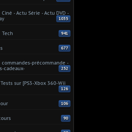
 Ciné - Actu Série - Actu DVD -
ay
1035
 Tech
941
s
677
u commandes-précommande -
s-cadeaux-
252
Tests sur [PS3-Xbox 360-Wii
126
our
106
cours
90