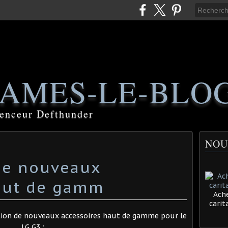
AMES-LE-BLO
luenceur Defthunder
NOU
 de nouveaux
haut de gamm
Ache
cari
tion de nouveaux accessoires haut de gamme pour le
LG G3 :