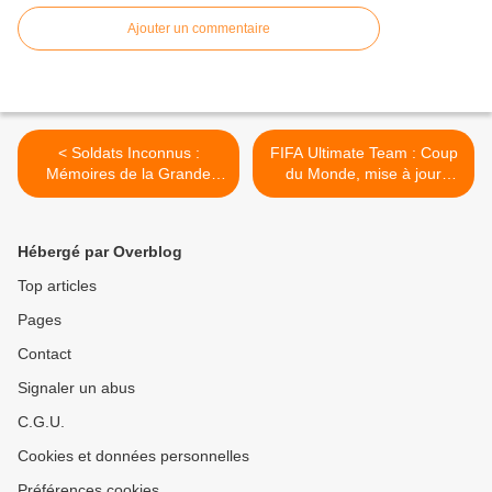
Ajouter un commentaire
< Soldats Inconnus :
FIFA Ultimate Team : Coup
Mémoires de la Grande
du Monde, mise à jour
Guerre dévoile son making-
gratuite pour FIFA 14
of
disponible le 29 mai‏ >
Hébergé par Overblog
Top articles
Pages
Contact
Signaler un abus
C.G.U.
Cookies et données personnelles
Préférences cookies