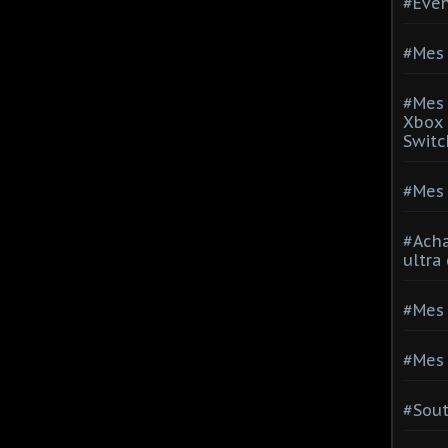
#Evé
#Mes 
#Mes 
Xbox 
Switc
#Mes 
#Acha
ultra
#Mes 
#Mes 
#Sou