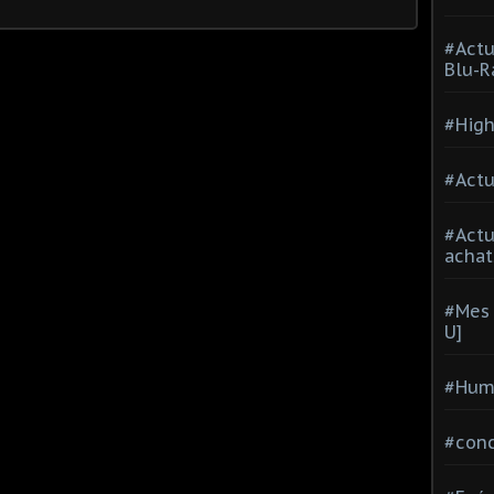
#Actu
Blu-R
#High
#Actu
#Act
achat
#Mes 
U]
#Hum
#con