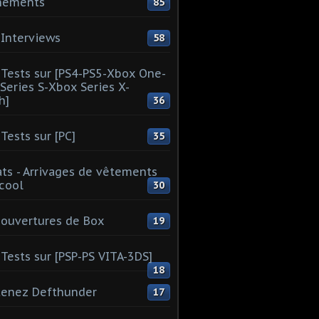
nements
85
Interviews
58
Tests sur [PS4-PS5-Xbox One-
Series S-Xbox Series X-
h]
36
Tests sur [PC]
35
ts - Arrivages de vêtements
 cool
30
ouvertures de Box
19
Tests sur [PSP-PS VITA-3DS]
18
tenez Defthunder
17