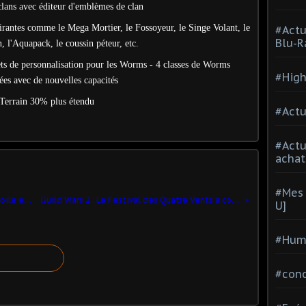
clans avec éditeur d'emblèmes de clan
lirantes comme le Mega Mortier, le Fossoyeur, le Singe Volant, le
#Actu
Blu-R
 l'Aquapack, le coussin péteur, etc.
jets de personnalisation pour les Worms - 4 classes de Worms
#High
ées avec de nouvelles capacités
 Terrain 30% plus étendu
#Actu
#Act
achat
#Mes 
World Of Speed : San Francisco‏ se dévoile en images
Guild Wars 2 : Le Festival des Quatre Vents a commencé !‏
U]
#Hum
#con