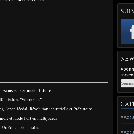
SUI
NEW
Abonne
nouvea
Email
missions solo en mode Histoire
 10 missions "Worm Ops"
CAT
g, Japon féodal, Révolution industrielle et Préhistoire
#Actu
 mort et mode Fort en multijoueur
- Un éditeur de terrains
#Actu