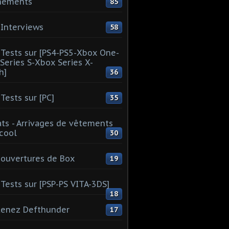
nements
85
Interviews
58
Tests sur [PS4-PS5-Xbox One-
Series S-Xbox Series X-
h]
36
Tests sur [PC]
35
ts - Arrivages de vêtements
 cool
30
ouvertures de Box
19
Tests sur [PSP-PS VITA-3DS]
18
tenez Defthunder
17