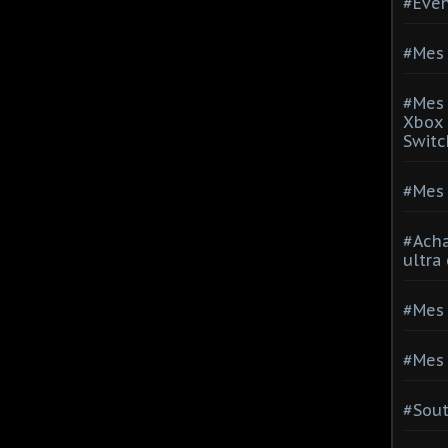
#Evé
#Mes 
#Mes 
Xbox 
Switc
#Mes 
#Acha
ultra
#Mes 
#Mes 
#Sou