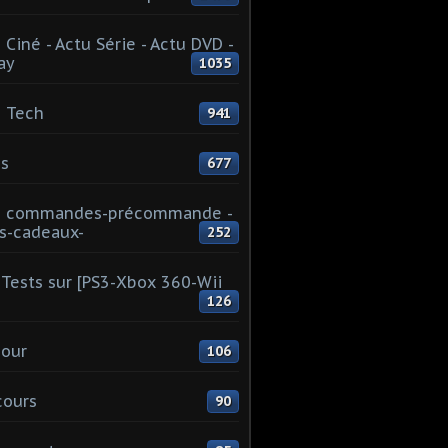
 Ciné - Actu Série - Actu DVD -
ay
1035
 Tech
941
s
677
u commandes-précommande -
s-cadeaux-
252
Tests sur [PS3-Xbox 360-Wii
126
our
106
cours
90