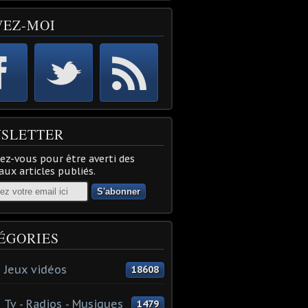
VEZ-MOI
SLETTER
z-vous pour être averti des
ux articles publiés.
ÉGORIES
 Jeux vidéos
18608
 Tv - Radios - Musiques
1479