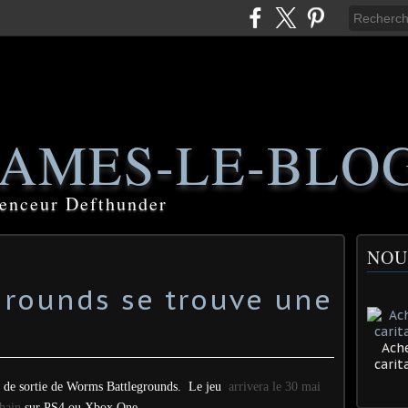
AMES-LE-BLO
luenceur Defthunder
NOU
rounds se trouve une
Ache
cari
e de sortie de Worms Battlegrounds. Le jeu
arrivera le 30 mai
hain
sur PS4 ou Xbox One.