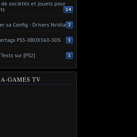
 de sociétés et jouets pour
ts
14
er sa Config - Drivers Nvidia
2
ertags PS3-XBOX360-3DS
1
Tests sur [PS2]
1
A-GAMES TV