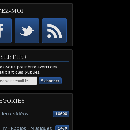
VEZ-MOI
SLETTER
z-vous pour être averti des
ux articles publiés.
ÉGORIES
 Jeux vidéos
18608
 Tv - Radios - Musiques
1479