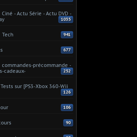
 Ciné - Actu Série - Actu DVD -
ay
1035
 Tech
941
s
677
u commandes-précommande -
s-cadeaux-
252
Tests sur [PS3-Xbox 360-Wii
126
our
106
cours
90