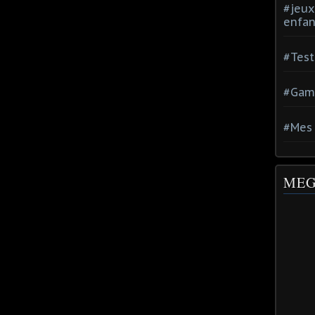
#jeux
enfan
#Test
#Gam
#Mes 
MEG