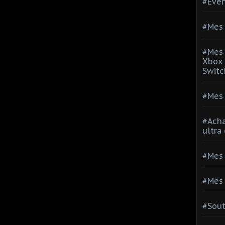
#Evé
#Mes 
#Mes 
Xbox 
Switc
#Mes 
#Acha
ultra
#Mes 
#Mes 
#Sou