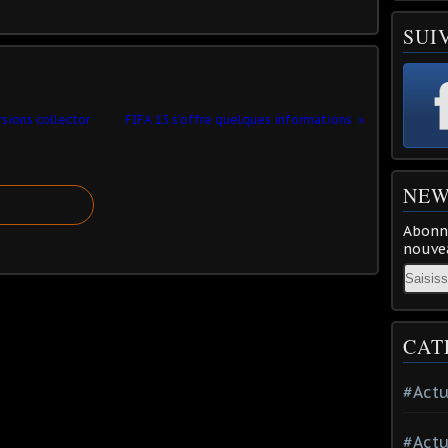
SUI
rsions collector
FIFA 15 s'offre quelques informations
NEW
Abonne
nouvea
Email
CAT
#Actu
#Actu