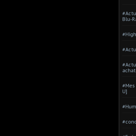
#Actu
Blu-R
#High
#Actu
#Act
achat
#Mes 
U]
#Hum
#con