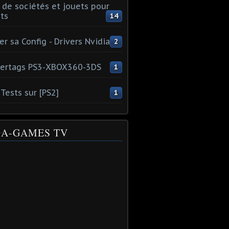
 de sociétés et jouets pour
ts
14
er sa Config - Drivers Nvidia
2
ertags PS3-XBOX360-3DS
1
Tests sur [PS2]
1
A-GAMES TV