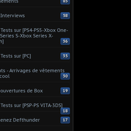
nements
85
Interviews
58
Tests sur [PS4-PS5-Xbox One-
Series S-Xbox Series X-
h]
36
Tests sur [PC]
35
ts - Arrivages de vêtements
 cool
30
ouvertures de Box
19
Tests sur [PSP-PS VITA-3DS]
18
tenez Defthunder
17