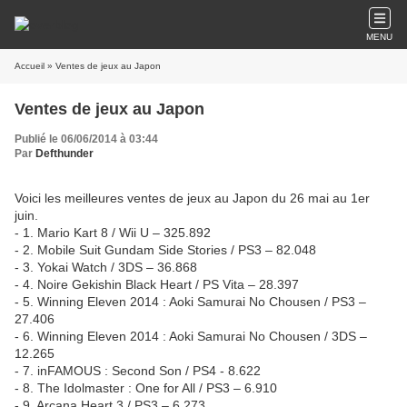
MENU
Accueil
» Ventes de jeux au Japon
Ventes de jeux au Japon
Publié le 06/06/2014 à 03:44
Par
Defthunder
Voici les meilleures ventes de jeux au Japon du 26 mai au 1er
juin.
- 1. Mario Kart 8 / Wii U – 325.892
- 2. Mobile Suit Gundam Side Stories / PS3 – 82.048
- 3. Yokai Watch / 3DS – 36.868
- 4. Noire Gekishin Black Heart / PS Vita – 28.397
- 5. Winning Eleven 2014 : Aoki Samurai No Chousen / PS3 –
27.406
- 6. Winning Eleven 2014 : Aoki Samurai No Chousen / 3DS –
12.265
- 7. inFAMOUS : Second Son / PS4 - 8.622
- 8. The Idolmaster : One for All / PS3 – 6.910
- 9. Arcana Heart 3 / PS3 – 6.273