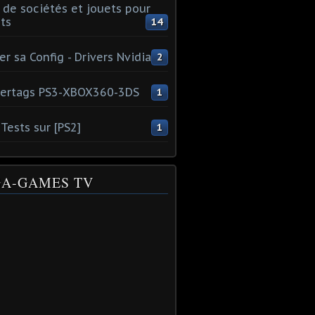
 de sociétés et jouets pour
ts
14
er sa Config - Drivers Nvidia
2
ertags PS3-XBOX360-3DS
1
Tests sur [PS2]
1
A-GAMES TV