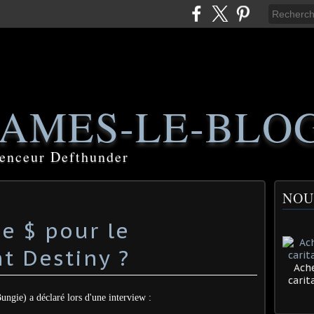
AMES-LE-BLO
luenceur Defthunder
NOU
e $ pour le
t Destiny ?
Ache
cari
ungie) a déclaré lors d'une interview :