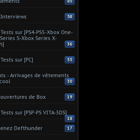
nements
85
Interviews
58
Tests sur [PS4-PS5-Xbox One-
Series S-Xbox Series X-
h]
36
Tests sur [PC]
35
ts - Arrivages de vêtements
 cool
30
ouvertures de Box
19
Tests sur [PSP-PS VITA-3DS]
18
tenez Defthunder
17