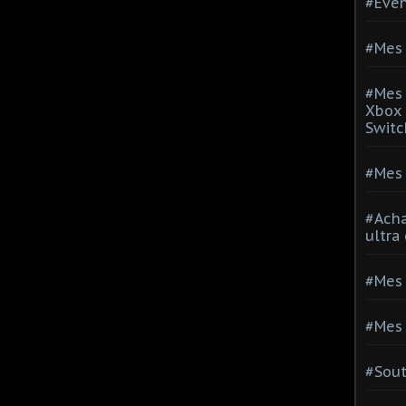
#Evé
#Mes 
#Mes 
Xbox 
Switc
#Mes 
#Acha
ultra
#Mes 
#Mes 
#Sou