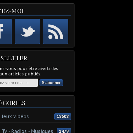
VEZ-MOI
SLETTER
z-vous pour être averti des
ux articles publiés.
ÉGORIES
 Jeux vidéos
18608
 Tv - Radios - Musiques
1479