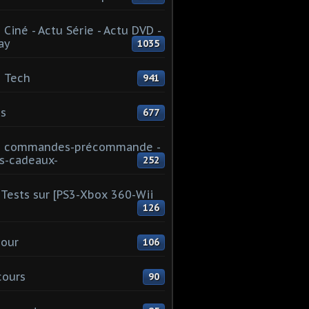
 Ciné - Actu Série - Actu DVD -
ay
1035
 Tech
941
s
677
u commandes-précommande -
s-cadeaux-
252
Tests sur [PS3-Xbox 360-Wii
126
our
106
cours
90