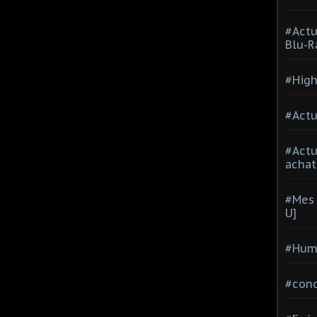
#Actu
Blu-R
#High
#Actu
#Act
achat
#Mes 
U]
#Hum
#con