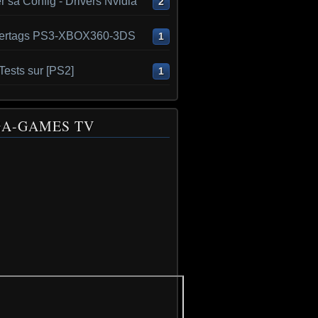
r sa Config - Drivers Nvidia
2
ertags PS3-XBOX360-3DS
1
ests sur [PS2]
1
A-GAMES TV