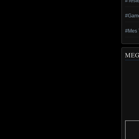
#Teste
#Gam
#Mes T
MEG