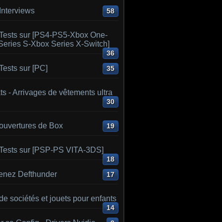
Interviews
58
Tests sur [PS4-PS5-Xbox One-
Series S-Xbox Series X-Switch]
36
ests sur [PC]
35
s - Arrivages de vêtements ultra
30
ouvertures de Box
19
Tests sur [PSP-PS VITA-3DS]
18
enez Defthunder
17
de sociétés et jouets pour enfants
14