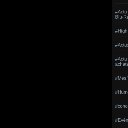
#Actu 
Blu-R
#High
#Actu
#Actu
achat
#Mes 
#Hum
#conc
#Evén