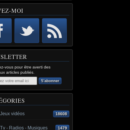
VEZ-MOI
SLETTER
z-vous pour être averti des
x articles publiés.
ÉGORIES
 Jeux vidéos
18608
Tv - Radios - Musiques
1479