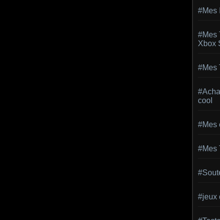
#Mes 
#Mes 
Xbox 
#Mes T
#Achat
cool
#Mes 
#Mes 
#Sout
#jeux 