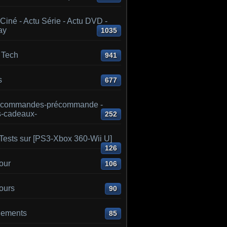
Ciné - Actu Série - Actu DVD -
ay
1035
 Tech
941
s
677
 commandes-précommande -
s-cadeaux-
252
Tests sur [PS3-Xbox 360-Wii U]
126
our
106
ours
90
ements
85