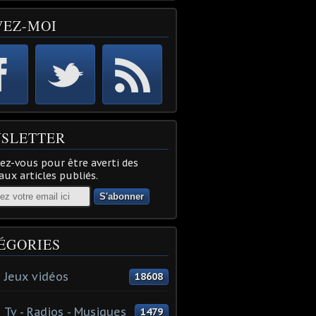
VEZ-MOI
SLETTER
z-vous pour être averti des
ux articles publiés.
ÉGORIES
 Jeux vidéos
18608
 Tv - Radios - Musiques
1479