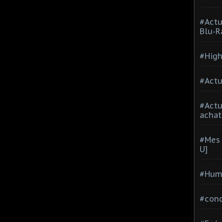
#Actu
Blu-R
#High
#Actu
#Act
achat
#Mes 
U]
#Hum
#con