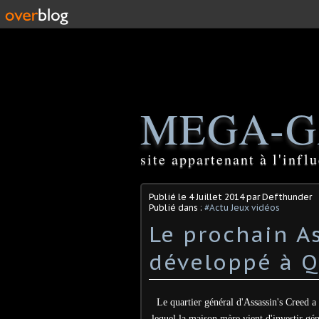
MEGA-G
site appartenant à l'inf
Publié le
4 Juillet 2014
par Defthunder
Publié dans :
#Actu Jeux vidéos
Le prochain A
développé à 
Le quartier général d'Assassin's Creed 
lequel la maison mère vient d'investir gén