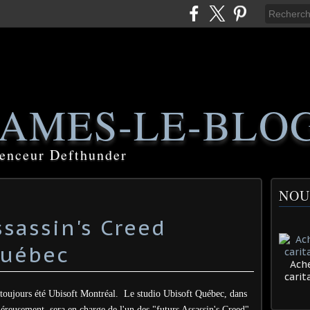
AMES-LE-BLO
luenceur Defthunder
NOU
ssassin's Creed
Québec
Ache
cari
a toujours été Ubisoft Montréal. Le studio Ubisoft Québec, dans
éreusement, sera en charge de l'un des "futurs Assassin's Creed".