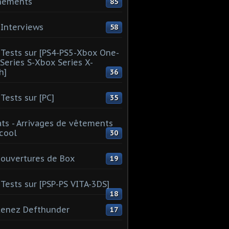
nements
85
Interviews
58
Tests sur [PS4-PS5-Xbox One-
Series S-Xbox Series X-
h]
36
Tests sur [PC]
35
ts - Arrivages de vêtements
 cool
30
ouvertures de Box
19
Tests sur [PSP-PS VITA-3DS]
18
tenez Defthunder
17