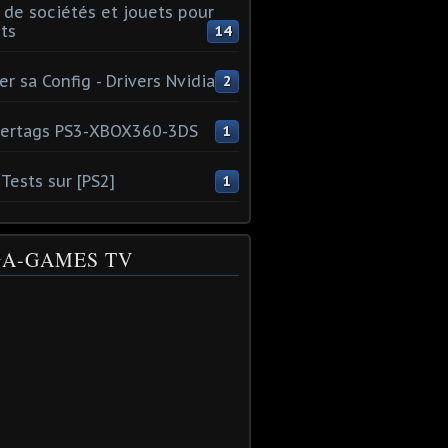
 de sociétés et jouets pour
ts
14
er sa Config - Drivers Nvidia
2
ertags PS3-XBOX360-3DS
1
Tests sur [PS2]
1
A-GAMES TV