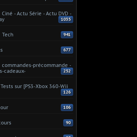
 Ciné - Actu Série - Actu DVD -
ay
1035
 Tech
941
s
677
u commandes-précommande -
s-cadeaux-
252
Tests sur [PS3-Xbox 360-Wii
126
our
106
cours
90