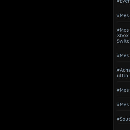
#Evé
#Mes 
#Mes 
Xbox 
Switc
#Mes 
#Acha
ultra
#Mes 
#Mes 
#Sou