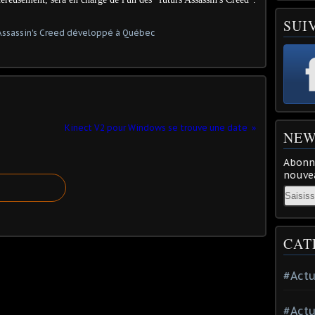
SUI
Kinect V2 pour Windows se trouve une date
NEW
Abonne
nouvea
Email
CAT
#Actu
#Actu