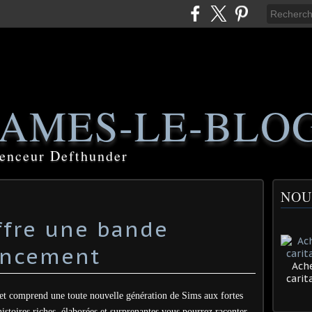
AMES-LE-BLO
luenceur Defthunder
NOU
offre une bande
ancement
Ache
cari
 et comprend une toute nouvelle génération de Sims aux fortes
istoires riches, élaborées et surprenantes vous pourrez raconter