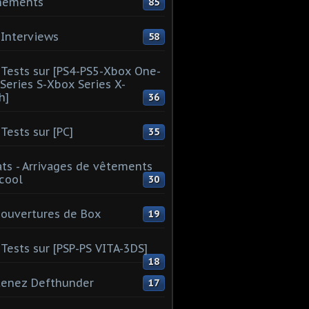
nements
85
Interviews
58
Tests sur [PS4-PS5-Xbox One-
Series S-Xbox Series X-
h]
36
Tests sur [PC]
35
ts - Arrivages de vêtements
 cool
30
ouvertures de Box
19
Tests sur [PSP-PS VITA-3DS]
18
tenez Defthunder
17