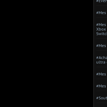
#Evé
#Mes 
#Mes 
Xbox 
Switc
#Mes 
#Acha
ultra
#Mes 
#Mes 
#Sou