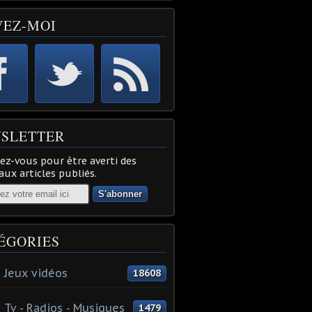
VEZ-MOI
SLETTER
z-vous pour être averti des
ux articles publiés.
ÉGORIES
 Jeux vidéos
18608
 Tv - Radios - Musiques
1479