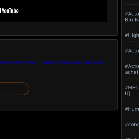
#Actu
Blu-R
#High
#Actu
L'extension de Pokémon : XY - Poings Furieux est maintenant disponible !‏
Mission: Impossible 5 - Le tournage a débuté
#Act
achat
#Mes 
U]
#Hum
#con