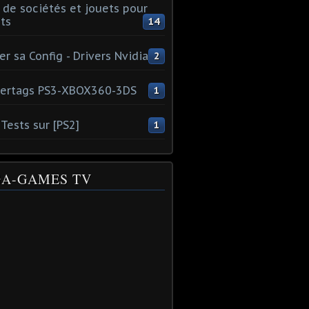
 de sociétés et jouets pour
ts
14
er sa Config - Drivers Nvidia
2
ertags PS3-XBOX360-3DS
1
Tests sur [PS2]
1
A-GAMES TV