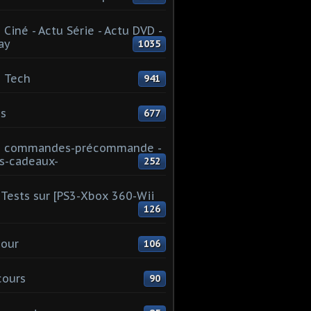
 Ciné - Actu Série - Actu DVD -
ay
1035
 Tech
941
s
677
u commandes-précommande -
s-cadeaux-
252
Tests sur [PS3-Xbox 360-Wii
126
our
106
cours
90