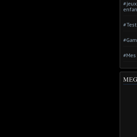
#jeux
enfan
#Test
#Gam
#Mes 
MEG