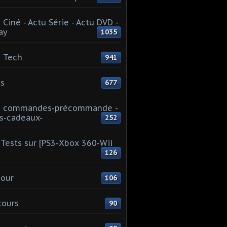
 Ciné - Actu Série - Actu DVD -
ay
1035
 Tech
941
s
677
u commandes-précommande -
s-cadeaux-
252
Tests sur [PS3-Xbox 360-Wii
126
our
106
cours
90