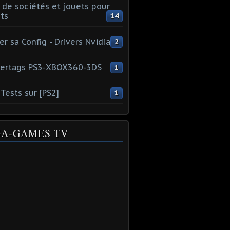
 de sociétés et jouets pour
ts
14
er sa Config - Drivers Nvidia
2
ertags PS3-XBOX360-3DS
1
Tests sur [PS2]
1
A-GAMES TV