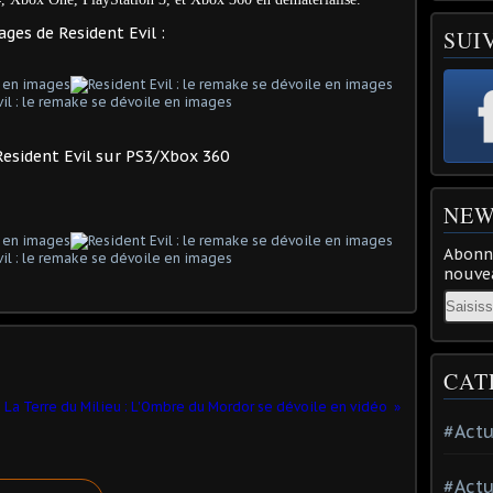
ges de Resident Evil :
SUI
esident Evil sur PS3/Xbox 360
NEW
Abonne
nouvea
Email
CAT
La Terre du Milieu : L'Ombre du Mordor se dévoile en vidéo
#Actu
#Actu