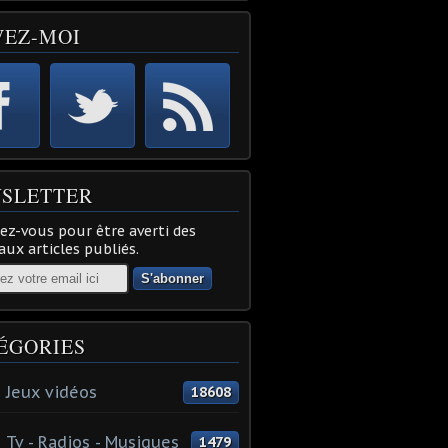
VEZ-MOI
SLETTER
z-vous pour être averti des
ux articles publiés.
ÉGORIES
 Jeux vidéos
18608
 Tv - Radios - Musiques
1479