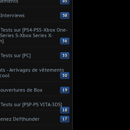
nements
85
Interviews
58
Tests sur [PS4-PS5-Xbox One-
Series S-Xbox Series X-
h]
36
Tests sur [PC]
35
ts - Arrivages de vêtements
 cool
30
ouvertures de Box
19
Tests sur [PSP-PS VITA-3DS]
18
tenez Defthunder
17