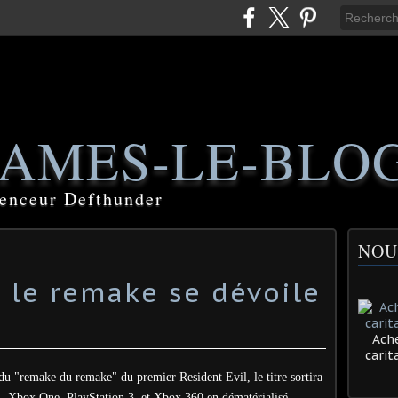
AMES-LE-BLO
luenceur Defthunder
NOU
: le remake se dévoile
Ache
cari
du "remake du remake" du premier Resident Evil, le titre sortira
, Xbox One, PlayStation 3, et Xbox 360 en dématérialisé.