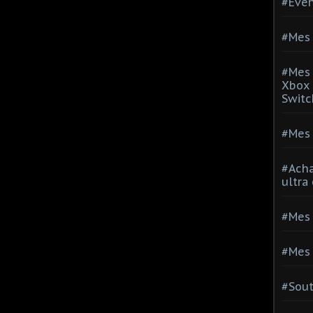
#Evé
#Mes 
#Mes 
Xbox 
Switc
#Mes 
#Acha
ultra
#Mes 
#Mes 
#Sou