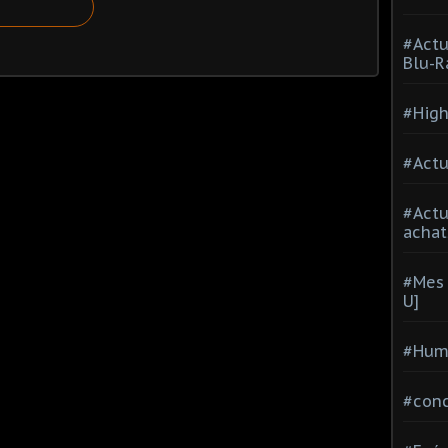
#Actu
Blu-R
#High
#Actu
#Act
achat
#Mes 
U]
#Hum
#con