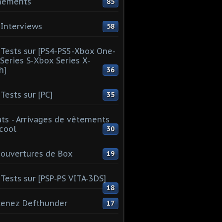
nements
85
Interviews
58
Tests sur [PS4-PS5-Xbox One-
Series S-Xbox Series X-
h]
36
Tests sur [PC]
35
ts - Arrivages de vêtements
 cool
30
ouvertures de Box
19
Tests sur [PSP-PS VITA-3DS]
18
tenez Defthunder
17