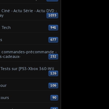
 Ciné - Actu Série - Actu DVD -
ay
1035
 Tech
941
s
677
u commandes-précommande -
s-cadeaux-
252
Tests sur [PS3-Xbox 360-Wii
126
our
106
cours
90