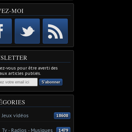
VEZ-MOI
SLETTER
z-vous pour être averti des
ux articles publiés.
ÉGORIES
 Jeux vidéos
18608
 Tv - Radios - Musiques
1479