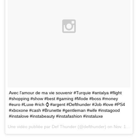
Avec l'amour de ma vie souvenir #Turquie #antalya #flight
#shopping #show #best #gaming #Mode #boss #money
#euro #Luxe #rich ⌚ #argent #Defthunder #Job #love #PS4
#xboxone #cash #Brunette #gentleman #wife #instagood
#instalove #instabeauty #instafashion #instaluxe
Une vidéo publiée par Def Thunder (@defthunder) on
Nov. 11, 2014 at 7:34 PST