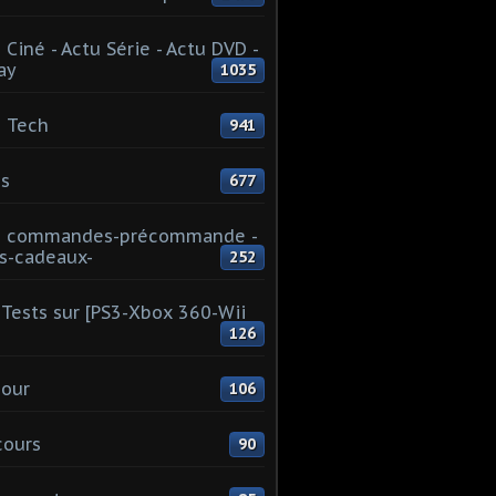
 Ciné - Actu Série - Actu DVD -
ay
1035
 Tech
941
s
677
u commandes-précommande -
s-cadeaux-
252
Tests sur [PS3-Xbox 360-Wii
126
our
106
cours
90