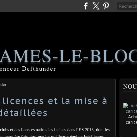
AMES-LE-BLO
luenceur Defthunder
nder
NOU
 licences et la mise à
Ache
cari
clubs et des licences nationales inclues dans PES 2015, dont les
te première fois ainsi que les meilleures équipes brésiliennes.