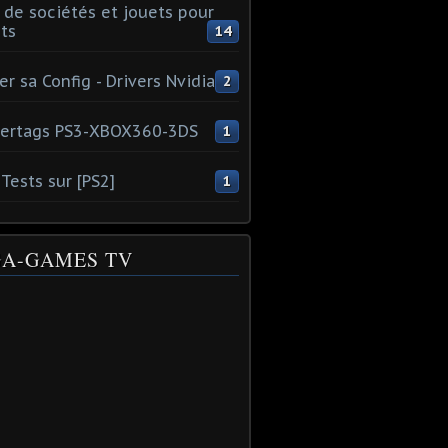
 de sociétés et jouets pour
ts
14
er sa Config - Drivers Nvidia
2
ertags PS3-XBOX360-3DS
1
Tests sur [PS2]
1
A-GAMES TV