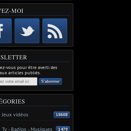
VEZ-MOI
SLETTER
z-vous pour être averti des
ux articles publiés.
ÉGORIES
 Jeux vidéos
18608
 Tv - Radios - Musiques
1479