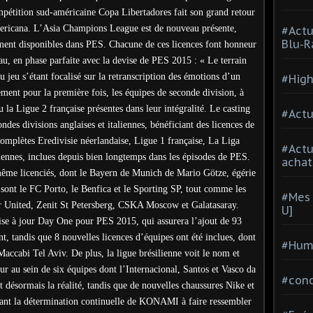
étition sud-américaine Copa Libertadores fait son grand retour
ericana. L’Asia Champions League est de nouveau présente,
#Actu
Blu-R
ement disponibles dans PES. Chacune de ces licences font honneur
au, en phase parfaite avec la devise de PES 2015 : « Le terrain
 jeu s’étant focalisé sur la retranscription des émotions d’un
#High
ment pour la première fois, les équipes de seconde division, à
la Ligue 2 française présentes dans leur intégralité. Le casting
#Actu
des divisions anglaises et italiennes, bénéficiant des licences de
complètes Eredivisie néerlandaise, Ligue 1 française, La Liga
#Act
liennes, inclues depuis bien longtemps dans les épisodes de PES.
achat
même licenciés, dont le Bayern de Munich de Mario Götze, égérie
 sont le FC Porto, le Benfica et le Sporting SP, tout comme les
#Mes 
r United, Zenit St Petersberg, CSKA Moscow et Galatasaray.
U]
 à jour Day One pour PES 2015, qui assurera l’ajout de 93
, tandis que 8 nouvelles licences d’équipes ont été inclues, dont
#Hum
 Maccabi Tel Aviv. De plus, la ligue brésilienne voit le nom et
r au sein de six équipes dont l’Internacional, Santos et Vasco da
#con
nt désormais la réalité, tandis que de nouvelles chaussures Nike et
trant la détermination continuelle de KONAMI à faire ressembler