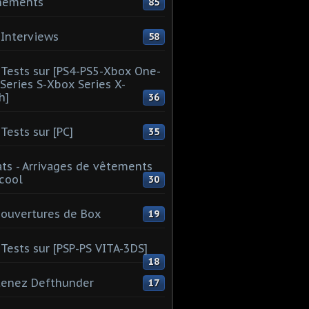
nements
85
Interviews
58
Tests sur [PS4-PS5-Xbox One-
Series S-Xbox Series X-
h]
36
Tests sur [PC]
35
ts - Arrivages de vêtements
 cool
30
ouvertures de Box
19
Tests sur [PSP-PS VITA-3DS]
18
tenez Defthunder
17