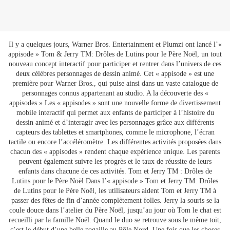
Il y a quelques jours, Warner Bros. Entertainment et Plumzi ont lancé l’«
appisode » Tom & Jerry TM: Drôles de Lutins pour le Père Noël, un tout
nouveau concept interactif pour participer et rentrer dans l’univers de ces
deux célèbres personnages de dessin animé. Cet « appisode » est une
première pour Warner Bros., qui puise ainsi dans un vaste catalogue de
personnages connus appartenant au studio. A la découverte des «
appisodes » Les « appisodes » sont une nouvelle forme de divertissement
mobile interactif qui permet aux enfants de participer à l’histoire du
dessin animé et d’interagir avec les personnages grâce aux différents
capteurs des tablettes et smartphones, comme le microphone, l’écran
tactile ou encore l’accéléromètre. Les différentes activités proposées dans
chacun des « appisodes » rendent chaque expérience unique. Les parents
peuvent également suivre les progrès et le taux de réussite de leurs
enfants dans chacune de ces activités. Tom et Jerry TM : Drôles de
Lutins pour le Père Noël Dans l’« appisode » Tom et Jerry TM: Drôles
de Lutins pour le Père Noël, les utilisateurs aident Tom et Jerry TM à
passer des fêtes de fin d’année complètement folles. Jerry la souris se la
coule douce dans l’atelier du Père Noël, jusqu’au jour où Tom le chat est
recueilli par la famille Noël. Quand le duo se retrouve sous le même toit,
c’est le début d’une belle pagaille au Pôle Nord. Une fois que les choses