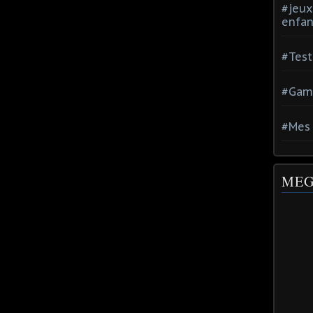
#jeux
enfan
#Test
#Gam
#Mes 
MEG