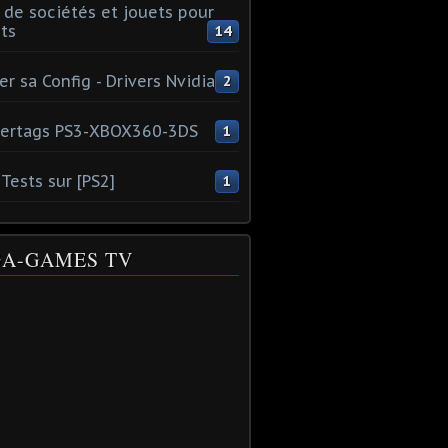
 de sociétés et jouets pour
ts
14
er sa Config - Drivers Nvidia
2
ertags PS3-XBOX360-3DS
1
Tests sur [PS2]
1
A-GAMES TV