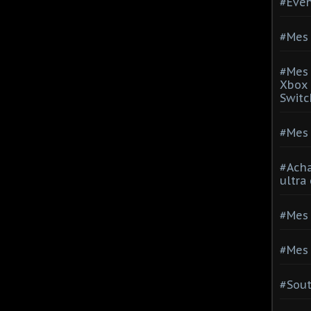
#Evé
#Mes 
#Mes 
Xbox 
Switc
#Mes 
#Acha
ultra
#Mes 
#Mes 
#Sou