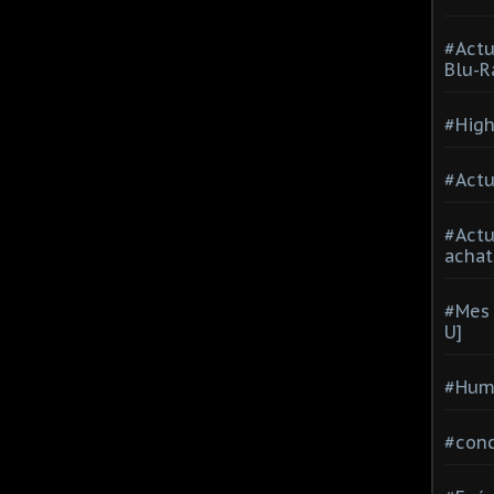
#Actu
Blu-R
#High
#Actu
#Act
achat
#Mes 
U]
#Hum
#con