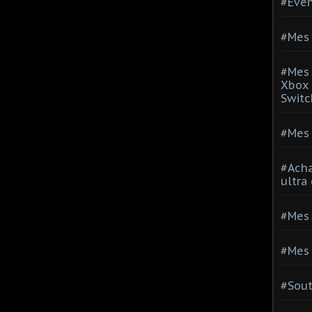
#Evé
#Mes 
#Mes 
Xbox 
Switc
#Mes 
#Acha
ultra
#Mes 
#Mes 
#Sou