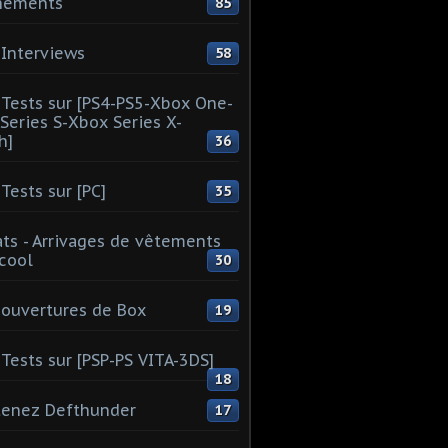
nements
85
Interviews
58
Tests sur [PS4-PS5-Xbox One-
Series S-Xbox Series X-
h]
36
Tests sur [PC]
35
ts - Arrivages de vêtements
 cool
30
ouvertures de Box
19
Tests sur [PSP-PS VITA-3DS]
18
tenez Defthunder
17