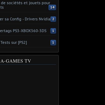
 de sociétés et jouets pour
ts
14
er sa Config - Drivers Nvidia
2
ertags PS3-XBOX360-3DS
1
Tests sur [PS2]
1
A-GAMES TV