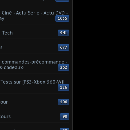
 Ciné - Actu Série - Actu DVD -
ay
1035
 Tech
941
s
677
u commandes-précommande -
s-cadeaux-
252
Tests sur [PS3-Xbox 360-Wii
126
our
106
cours
90