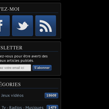
VEZ-MOI
SLETTER
z-vous pour être averti des
ux articles publiés.
ÉGORIES
 Jeux vidéos
18608
 Tv - Radios - Musiques
1479