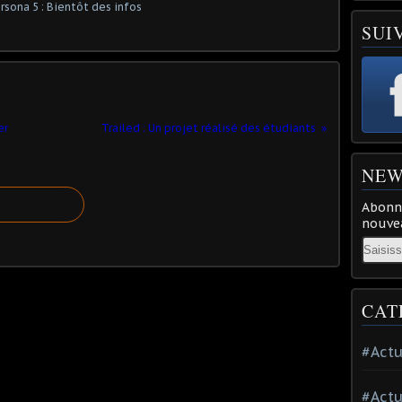
SUI
er
Trailed : Un projet réalisé des étudiants
NEW
Abonne
nouvea
Email
CAT
#Actu
#Actu