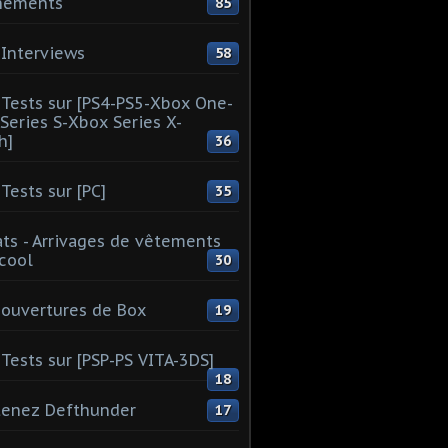
nements
85
Interviews
58
Tests sur [PS4-PS5-Xbox One-
Series S-Xbox Series X-
h]
36
Tests sur [PC]
35
ts - Arrivages de vêtements
 cool
30
ouvertures de Box
19
Tests sur [PSP-PS VITA-3DS]
18
tenez Defthunder
17