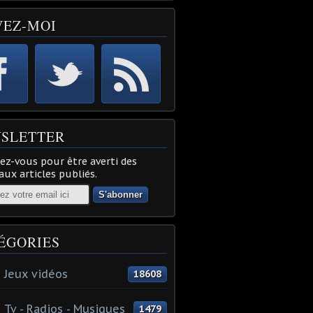
VEZ-MOI
SLETTER
z-vous pour être averti des
ux articles publiés.
ÉGORIES
 Jeux vidéos
18608
 Tv - Radios - Musiques
1479