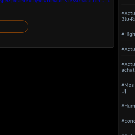
HyperX présente le HyperX Predator PCIe SSD Haute-Performance‏
#Actu
Blu-R
#High
#Actu
#Act
achat
#Mes 
U]
#Hum
#con