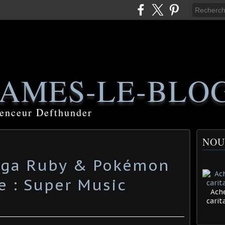
AMES-LE-BLO
luenceur Defthunder
NOU
ga Ruby & Pokémon
e : Super Music
Ache
cari