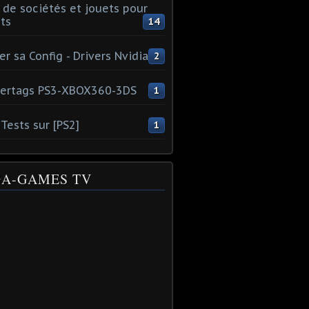
 de sociétés et jouets pour
ts
14
er sa Config - Drivers Nvidia
2
ertags PS3-XBOX360-3DS
1
Tests sur [PS2]
1
A-GAMES TV