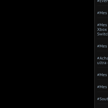
#Evé
#Mes 
#Mes 
Xbox 
Switc
#Mes 
#Acha
ultra
#Mes 
#Mes 
#Sou