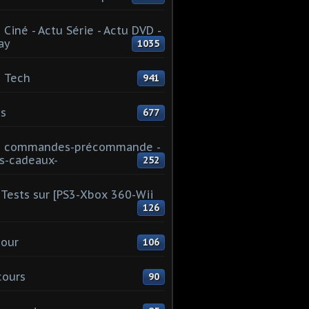
 Ciné - Actu Série - Actu DVD -
ay
1035
 Tech
941
s
677
u commandes-précommande -
s-cadeaux-
252
Tests sur [PS3-Xbox 360-Wii
126
our
106
cours
90