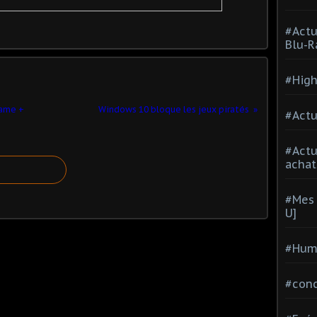
#Actu
Blu-R
#High
Game +
Windows 10 bloque les jeux piratés
#Actu
#Act
achat
#Mes 
U]
#Hum
#con