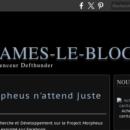
AMES-LE-BLO
luenceur Defthunder
NOU
rpheus n'attend juste
Ache
cari
cherche et Développement sur le Project Morpheus
t exprimé sur Facebook.