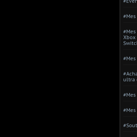
#Evé
#Mes 
#Mes 
Xbox 
Switc
#Mes 
#Acha
ultra
#Mes 
#Mes 
#Sou