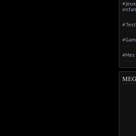
#jeux
enfan
#Test
#Gam
#Mes 
MEG