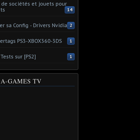
 de sociétés et jouets pour
ts
14
er sa Config - Drivers Nvidia
2
ertags PS3-XBOX360-3DS
1
Tests sur [PS2]
1
A-GAMES TV