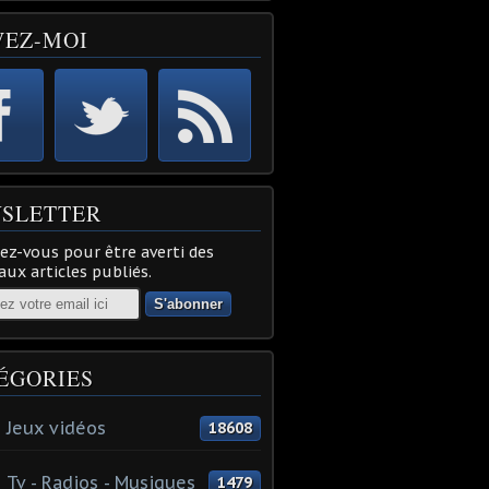
VEZ-MOI
SLETTER
z-vous pour être averti des
ux articles publiés.
ÉGORIES
 Jeux vidéos
18608
 Tv - Radios - Musiques
1479