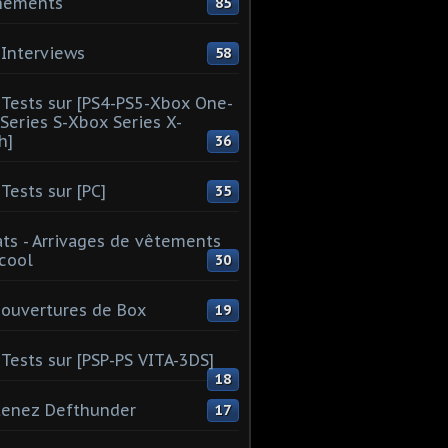
nements
85
Interviews
58
Tests sur [PS4-PS5-Xbox One-
Series S-Xbox Series X-
h]
36
Tests sur [PC]
35
ts - Arrivages de vêtements
 cool
30
ouvertures de Box
19
Tests sur [PSP-PS VITA-3DS]
18
tenez Defthunder
17