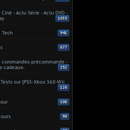
 Ciné - Actu Série - Actu DVD -
ay
1035
 Tech
941
s
677
u commandes-précommande -
s-cadeaux-
252
Tests sur [PS3-Xbox 360-Wii
126
our
106
cours
90