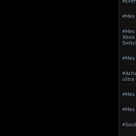
#Evé
#Mes 
#Mes 
Xbox 
Switc
#Mes 
#Acha
ultra
#Mes 
#Mes 
#Sou