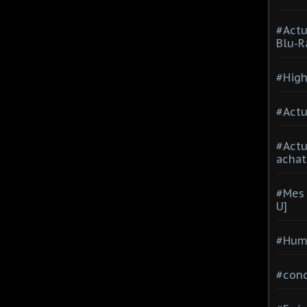
#Actu
Blu-R
#High
#Actu
#Act
achat
#Mes 
U]
#Hum
#con