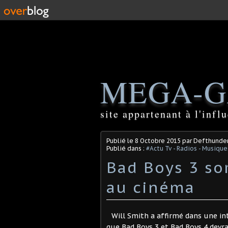
MEGA-G
site appartenant à l'inf
Publié le
8 Octobre 2015
par Defthunde
Publié dans :
#Actu Tv - Radios - Musique
Bad Boys 3 sor
au cinéma
Will Smith a affirmé dans une int
que Bad Boys 3 et Bad Boys 4 devra