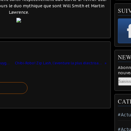
ujours le duo mythique que sont Will Smith et Martin
SUI
Lawrence.
NEW
Panne géante sur le réseau fixe de Bouygues Telecom rétablit
Chibi-Robo! Zip Lash, l'aventure la plus électrisante de la Nintendo 3DS‏
Abonne
nouvea
Email
CAT
#Actu
#Actu