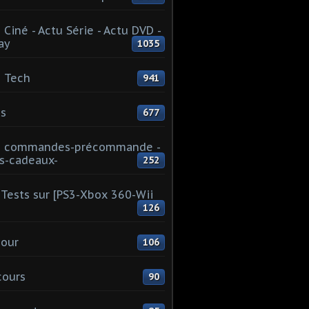
 Ciné - Actu Série - Actu DVD -
ay
1035
 Tech
941
s
677
u commandes-précommande -
s-cadeaux-
252
Tests sur [PS3-Xbox 360-Wii
126
our
106
cours
90