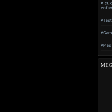
#jeux
enfan
#Test
#Gam
#Mes 
MEG