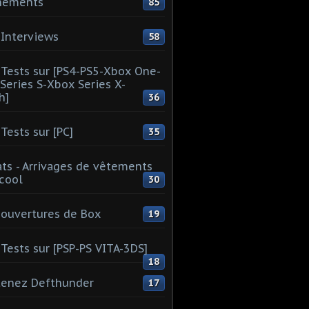
nements
85
Interviews
58
Tests sur [PS4-PS5-Xbox One-
Series S-Xbox Series X-
h]
36
Tests sur [PC]
35
ts - Arrivages de vêtements
 cool
30
ouvertures de Box
19
Tests sur [PSP-PS VITA-3DS]
18
tenez Defthunder
17