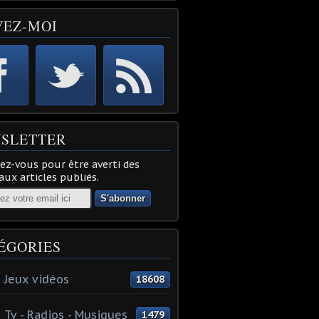
VEZ-MOI
SLETTER
z-vous pour être averti des
ux articles publiés.
ÉGORIES
 Jeux vidéos
18608
 Tv - Radios - Musiques
1479