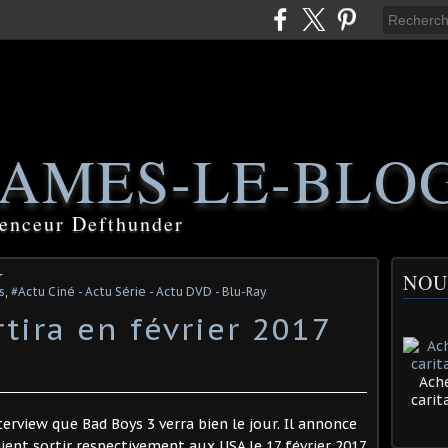
AMES-LE-BLO
luenceur Defthunder
r
NOU
s
,
#Actu Ciné - Actu Série - Actu DVD - Blu-Ray
tira en février 2017
Ache
cari
erview que Bad Boys 3 verra bien le jour. Il annonce
ient sortir respectivement aux USA le 17 février 2017