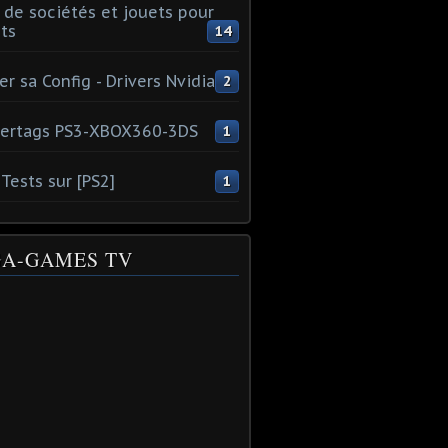
 de sociétés et jouets pour
ts
14
er sa Config - Drivers Nvidia
2
ertags PS3-XBOX360-3DS
1
Tests sur [PS2]
1
A-GAMES TV