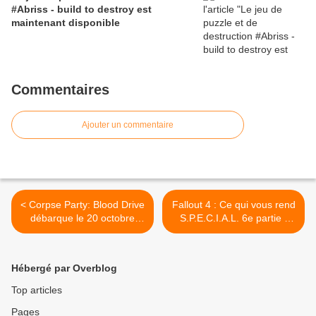
#Abriss - build to destroy est
maintenant disponible
Commentaires
Ajouter un commentaire
< Corpse Party: Blood Drive
Fallout 4 : Ce qui vous rend
débarque le 20 octobre
S.P.E.C.I.A.L. 6e partie :
2015
AGILITÉ‏ >
Hébergé par Overblog
Top articles
Pages