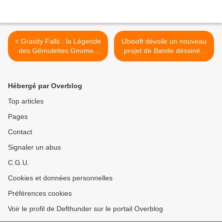
< Gravity Falls : la Légende
Ubisoft dévoile un nouveau
des Gémulettes Gnomes
projet de Bande déssinée
sera disponible le 22
sur Assassin’s Creed >
octobre
Hébergé par Overblog
Top articles
Pages
Contact
Signaler un abus
C.G.U.
Cookies et données personnelles
Préférences cookies
Voir le profil de Defthunder sur le portail Overblog