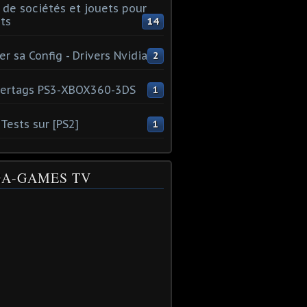
 de sociétés et jouets pour
ts
14
er sa Config - Drivers Nvidia
2
ertags PS3-XBOX360-3DS
1
Tests sur [PS2]
1
A-GAMES TV