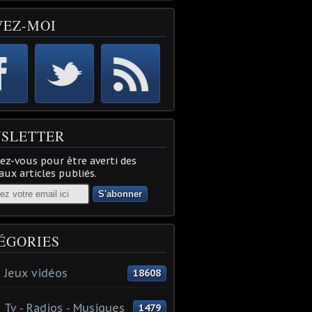
VEZ-MOI
SLETTER
z-vous pour être averti des
ux articles publiés.
ÉGORIES
 Jeux vidéos
18608
 Tv - Radios - Musiques
1479