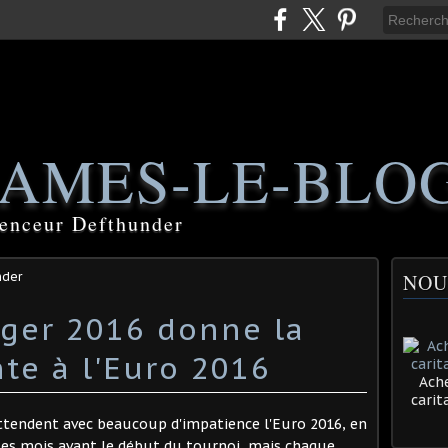
AMES-LE-BLO
luenceur Defthunder
nder
NOU
ger 2016 donne la
Ache
cari
tendent avec beaucoup d'impatience l'Euro 2016, en
ues mois avant le début du tournoi, mais chaque