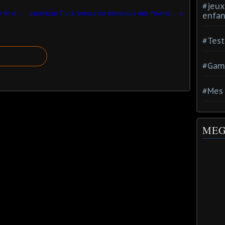
#jeux
Armored Warfare célèbre les fêtes de fin d'année
American Truck Simulator débarque dès février sur PC
enfan
#Test
#Gam
#Mes 
MEG