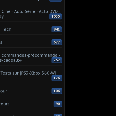
 Ciné - Actu Série - Actu DVD -
ay
1035
 Tech
941
s
677
u commandes-précommande -
s-cadeaux-
252
Tests sur [PS3-Xbox 360-Wii
126
our
106
cours
90