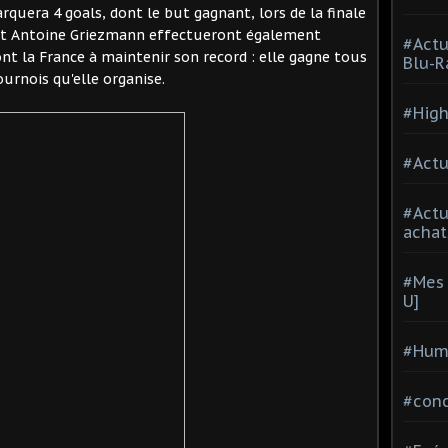
quera 4 goals, dont le but gagnant, lors de la finale
a et Antoine Griezmann effectueront également
#Actu
ont la France à maintenir son record : elle gagne tous
Blu-R
ournois qu'elle organise.
#High
#Actu
#Act
achat
#Mes 
U]
#Hum
#con