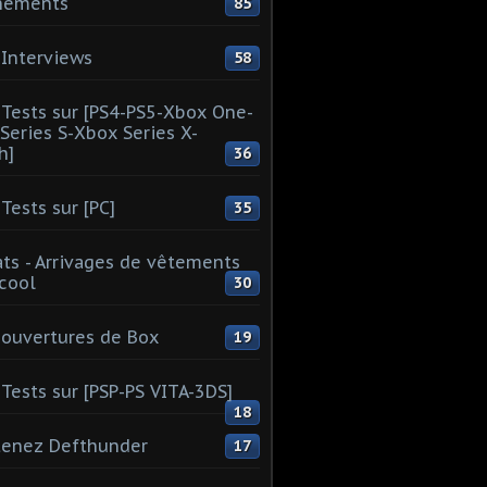
nements
85
Interviews
58
Tests sur [PS4-PS5-Xbox One-
Series S-Xbox Series X-
h]
36
Tests sur [PC]
35
ts - Arrivages de vêtements
 cool
30
ouvertures de Box
19
Tests sur [PSP-PS VITA-3DS]
18
tenez Defthunder
17