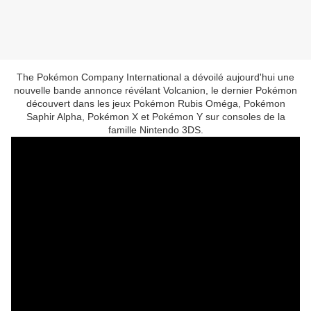
The Pokémon Company International a dévoilé aujourd'hui une
nouvelle bande annonce révélant Volcanion, le dernier Pokémon
découvert dans les jeux Pokémon Rubis Oméga, Pokémon
Saphir Alpha, Pokémon X et Pokémon Y sur consoles de la
famille Nintendo 3DS.