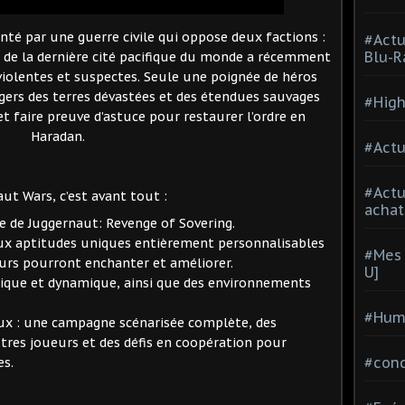
é par une guerre civile qui oppose deux factions :
#Actu
Blu-R
ur de la dernière cité pacifique du monde a récemment
violentes et suspectes. Seule une poignée de héros
ngers des terres dévastées et des étendues sauvages
#High
t faire preuve d’astuce pour restaurer l’ordre en
Haradan.
#Actu
#Act
ut Wars, c’est avant tout :
achat
de de Juggernaut: Revenge of Sovering.
aux aptitudes uniques entièrement personnalisables
#Mes 
eurs pourront enchanter et améliorer.
U]
ique et dynamique, ainsi que des environnements
#Hum
ux : une campagne scénarisée complète, des
utres joueurs et des défis en coopération pour
#con
es.