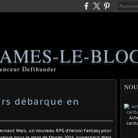
AMES-LE-BLO
luenceur Defthunder
NOU
ars débarque en
Ache
cari
ernaut Wars, un nouveau RPG d’heroic-fantasy pour
 prévue pour le mois de février 2016. Juggernaut Wars