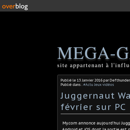
MEGA-G
site appartenant à l'inf
Publié le
13 Janvier 2016
par Defthunder
Publié dans :
#Actu Jeux vidéos
Juggernaut W
février sur PC
My.com annonce aujourd’hui Jugg
Android et iOS dont la sortie est