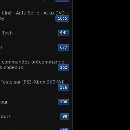
 Ciné - Actu Série - Actu DVD -
ay
1035
 Tech
941
s
677
u commandes-précommande -
s-cadeaux-
252
Tests sur [PS3-Xbox 360-Wii
126
our
106
cours
90