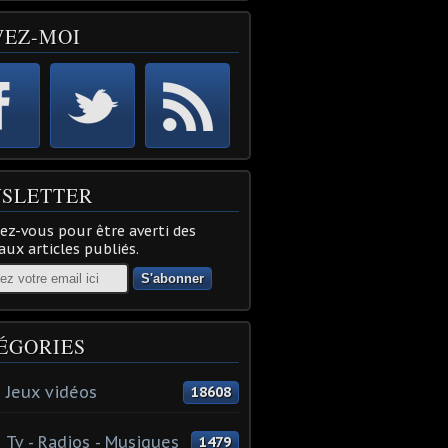
VEZ-MOI
SLETTER
z-vous pour être averti des
ux articles publiés.
ÉGORIES
 Jeux vidéos
18608
 Tv - Radios - Musiques
1479