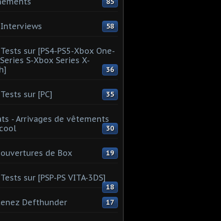
nements
85
Interviews
58
Tests sur [PS4-PS5-Xbox One-
Series S-Xbox Series X-
h]
36
Tests sur [PC]
35
ts - Arrivages de vêtements
 cool
30
ouvertures de Box
19
Tests sur [PSP-PS VITA-3DS]
18
tenez Defthunder
17