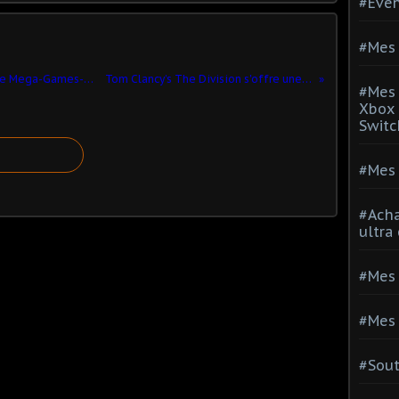
#Evé
#Mes 
Defthunder fait le point sur l'avenir de Mega-Games-Le-Blog et sur sa vie
Tom Clancy’s The Division s'offre une nouvelle vidéo
#Mes 
Xbox 
Switc
#Mes 
#Acha
ultra
#Mes 
#Mes 
#Sou