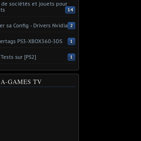
 de sociétés et jouets pour
ts
14
er sa Config - Drivers Nvidia
2
ertags PS3-XBOX360-3DS
1
Tests sur [PS2]
1
A-GAMES TV