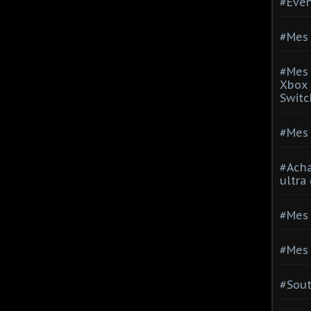
#Evé
#Mes 
#Mes 
Xbox 
Switc
#Mes 
#Acha
ultra
#Mes 
#Mes 
#Sou