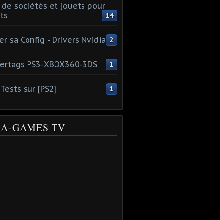
 de sociétés et jouets pour
ts
14
er sa Config - Drivers Nvidia
2
ertags PS3-XBOX360-3DS
1
Tests sur [PS2]
1
A-GAMES TV