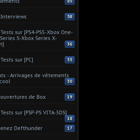
nements
85
Interviews
58
Tests sur [PS4-PS5-Xbox One-
Series S-Xbox Series X-
h]
36
Tests sur [PC]
35
ts - Arrivages de vêtements
 cool
30
ouvertures de Box
19
Tests sur [PSP-PS VITA-3DS]
18
tenez Defthunder
17