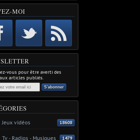
VEZ-MOI
SLETTER
z-vous pour être averti des
ux articles publiés.
ÉGORIES
 Jeux vidéos
18608
 Tv - Radios - Musiques
1479