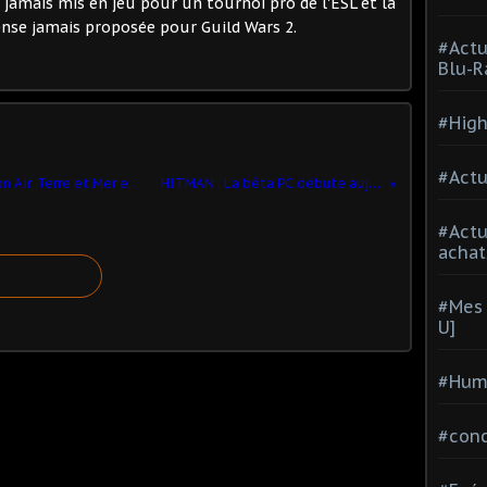
 jamais mis en jeu pour un tournoi pro de l'ESL et la
nse jamais proposée pour Guild Wars 2.
#Actu
Blu-R
#High
#Actu
Just Cause 3 : les détails de l'extension Air, Terre et Mer enfin dévoilés‏
HITMAN : La bêta PC débute aujourd'hui
#Act
achat
#Mes 
U]
#Hum
#con