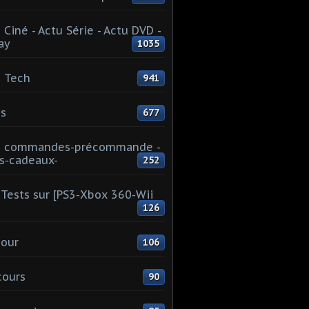
 Ciné - Actu Série - Actu DVD -
ay
1035
 Tech
941
s
677
u commandes-précommande -
s-cadeaux-
252
Tests sur [PS3-Xbox 360-Wii
126
our
106
cours
90