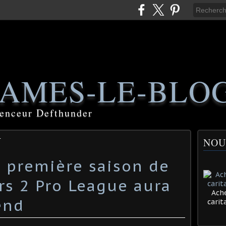
AMES-LE-BLO
luenceur Defthunder
r
NOU
a première saison de
rs 2 Pro League aura
Ache
cari