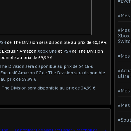
#Evé
#Mes 
#Mes 
Xbox 
Switc
PS4
de The Division sera disponible au prix de 60,39 €
ok Exclusif Amazon
Xbox One
et
PS4
de The Division
#Mes 
sponible au prix de 69,99 €
The Division sera disponible au prix de 54,16 €
#Acha
 Exclusif Amazon PC de The Division sera disponible
ultra
au prix de 59,99 €
 The Division sera disponible au prix de 34,99 €
#Mes 
#Mes 
#Sou
Ubisoft annonce la Beta ouverte pour The Division
Le président de Mad Catz Darren Richardson démissionne