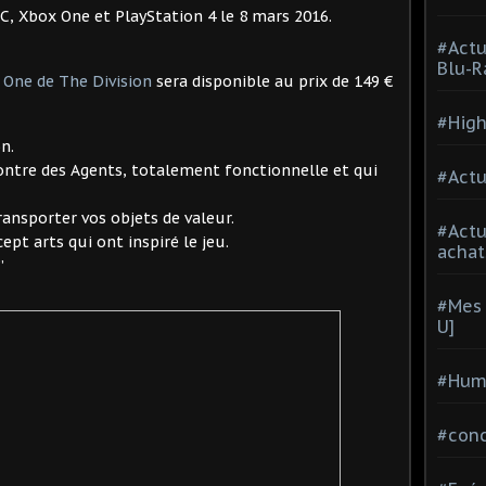
PC, Xbox One et PlayStation 4 le 8 mars 2016.
#Actu
Blu-R
 One de The Division
sera disponible au prix de 149 €
#High
n.
ontre des Agents, totalement fonctionnelle et qui
#Actu
ransporter vos objets de valeur.
#Act
pt arts qui ont inspiré le jeu.
achat
”
#Mes 
U]
#Hum
#con