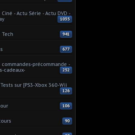
 Ciné - Actu Série - Actu DVD -
ay
1035
 Tech
941
s
677
u commandes-précommande -
s-cadeaux-
252
Tests sur [PS3-Xbox 360-Wii
126
our
106
cours
90