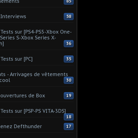
nements
85
Interviews
58
Tests sur [PS4-PS5-Xbox One-
Series S-Xbox Series X-
h]
36
Tests sur [PC]
35
ts - Arrivages de vêtements
 cool
30
ouvertures de Box
19
Tests sur [PSP-PS VITA-3DS]
18
tenez Defthunder
17