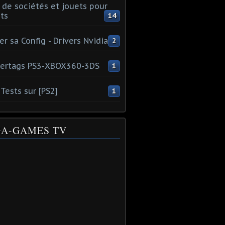
 de sociétés et jouets pour
ts
14
er sa Config - Drivers Nvidia
2
ertags PS3-XBOX360-3DS
1
Tests sur [PS2]
1
A-GAMES TV