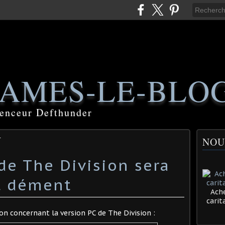
AMES-LE-BLO
luenceur Defthunder
r
NOU
de The Division sera
t dément
Ache
cari
on concernant la version PC de The Division :