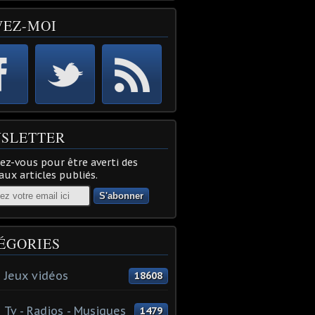
VEZ-MOI
SLETTER
z-vous pour être averti des
ux articles publiés.
ÉGORIES
 Jeux vidéos
18608
 Tv - Radios - Musiques
1479