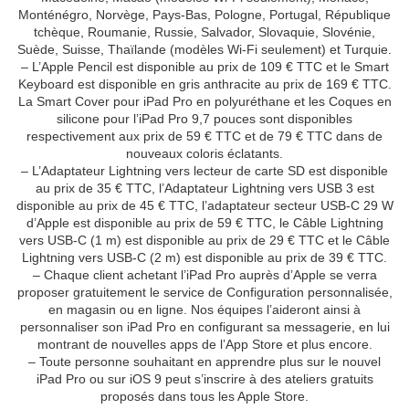
Monténégro, Norvège, Pays-Bas, Pologne, Portugal, République
tchèque, Roumanie, Russie, Salvador, Slovaquie, Slovénie,
Suède, Suisse, Thaïlande (modèles Wi-Fi seulement) et Turquie.
– L’Apple Pencil est disponible au prix de 109 € TTC et le Smart
Keyboard est disponible en gris anthracite au prix de 169 € TTC.
La Smart Cover pour iPad Pro en polyuréthane et les Coques en
silicone pour l’iPad Pro 9,7 pouces sont disponibles
respectivement aux prix de 59 € TTC et de 79 € TTC dans de
nouveaux coloris éclatants.
– L’Adaptateur Lightning vers lecteur de carte SD est disponible
au prix de 35 € TTC, l’Adaptateur Lightning vers USB 3 est
disponible au prix de 45 € TTC, l’adaptateur secteur USB-C 29 W
d’Apple est disponible au prix de 59 € TTC, le Câble Lightning
vers USB-C (1 m) est disponible au prix de 29 € TTC et le Câble
Lightning vers USB-C (2 m) est disponible au prix de 39 € TTC.
– Chaque client achetant l’iPad Pro auprès d’Apple se verra
proposer gratuitement le service de Configuration personnalisée,
en magasin ou en ligne. Nos équipes l’aideront ainsi à
personnaliser son iPad Pro en configurant sa messagerie, en lui
montrant de nouvelles apps de l’App Store et plus encore.
– Toute personne souhaitant en apprendre plus sur le nouvel
iPad Pro ou sur iOS 9 peut s’inscrire à des ateliers gratuits
proposés dans tous les Apple Store.