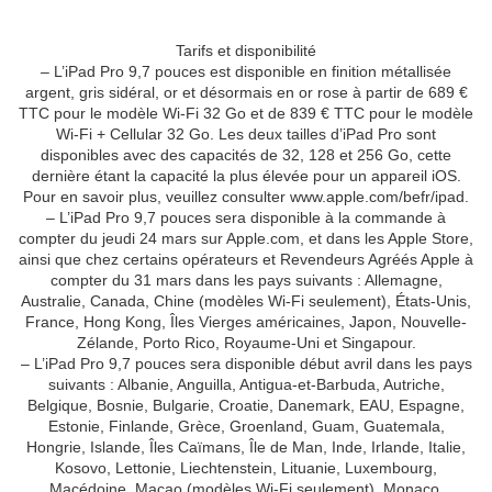
Tarifs et disponibilité
– L’iPad Pro 9,7 pouces est disponible en finition métallisée
argent, gris sidéral, or et désormais en or rose à partir de 689 €
TTC pour le modèle Wi-Fi 32 Go et de 839 € TTC pour le modèle
Wi-Fi + Cellular 32 Go. Les deux tailles d’iPad Pro sont
disponibles avec des capacités de 32, 128 et 256 Go, cette
dernière étant la capacité la plus élevée pour un appareil iOS.
Pour en savoir plus, veuillez consulter www.apple.com/befr/ipad.
– L’iPad Pro 9,7 pouces sera disponible à la commande à
compter du jeudi 24 mars sur Apple.com, et dans les Apple Store,
ainsi que chez certains opérateurs et Revendeurs Agréés Apple à
compter du 31 mars dans les pays suivants : Allemagne,
Australie, Canada, Chine (modèles Wi-Fi seulement), États-Unis,
France, Hong Kong, Îles Vierges américaines, Japon, Nouvelle-
Zélande, Porto Rico, Royaume-Uni et Singapour.
– L’iPad Pro 9,7 pouces sera disponible début avril dans les pays
suivants : Albanie, Anguilla, Antigua-et-Barbuda, Autriche,
Belgique, Bosnie, Bulgarie, Croatie, Danemark, EAU, Espagne,
Estonie, Finlande, Grèce, Groenland, Guam, Guatemala,
Hongrie, Islande, Îles Caïmans, Île de Man, Inde, Irlande, Italie,
Kosovo, Lettonie, Liechtenstein, Lituanie, Luxembourg,
Macédoine, Macao (modèles Wi-Fi seulement), Monaco,