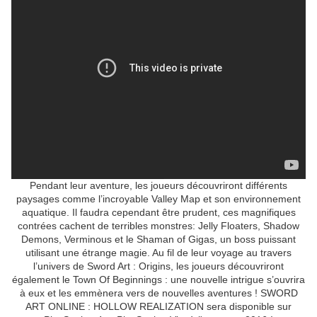
Pendant leur aventure, les joueurs découvriront différents
paysages comme l’incroyable Valley Map et son environnement
aquatique. Il faudra cependant être prudent, ces magnifiques
contrées cachent de terribles monstres: Jelly Floaters, Shadow
Demons, Verminous et le Shaman of Gigas, un boss puissant
utilisant une étrange magie. Au fil de leur voyage au travers
l’univers de Sword Art : Origins, les joueurs découvriront
également le Town Of Beginnings : une nouvelle intrigue s’ouvrira
à eux et les emmènera vers de nouvelles aventures ! SWORD
ART ONLINE : HOLLOW REALIZATION sera disponible sur