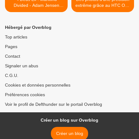
Divided - Adam Jensen
extrême grâce au HTC One
embrasse sa destinée
M9 (Prime Camera Edition)‏
>
Hébergé par Overblog
Top articles
Pages
Contact
Signaler un abus
C.G.U.
Cookies et données personnelles
Préférences cookies
Voir le profil de Defthunder sur le portail Overblog
Créer un blog sur Overblog
Créer un blog