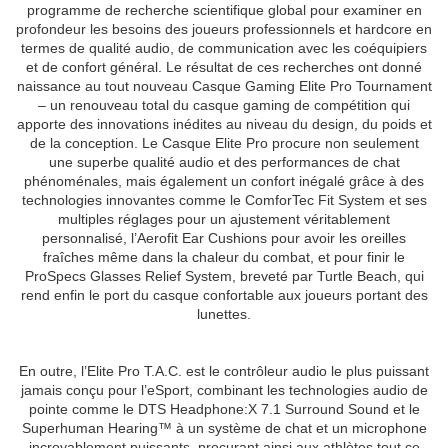
programme de recherche scientifique global pour examiner en
profondeur les besoins des joueurs professionnels et hardcore en
termes de qualité audio, de communication avec les coéquipiers
et de confort général. Le résultat de ces recherches ont donné
naissance au tout nouveau Casque Gaming Elite Pro Tournament
– un renouveau total du casque gaming de compétition qui
apporte des innovations inédites au niveau du design, du poids et
de la conception. Le Casque Elite Pro procure non seulement
une superbe qualité audio et des performances de chat
phénoménales, mais également un confort inégalé grâce à des
technologies innovantes comme le ComforTec Fit System et ses
multiples réglages pour un ajustement véritablement
personnalisé, l’Aerofit Ear Cushions pour avoir les oreilles
fraîches même dans la chaleur du combat, et pour finir le
ProSpecs Glasses Relief System, breveté par Turtle Beach, qui
rend enfin le port du casque confortable aux joueurs portant des
lunettes.
En outre, l’Elite Pro T.A.C. est le contrôleur audio le plus puissant
jamais conçu pour l’eSport, combinant les technologies audio de
pointe comme le DTS Headphone:X 7.1 Surround Sound et le
Superhuman Hearing™ à un système de chat et un microphone
incroyablement puissants, procurant ainsi aux athlètes tout ce