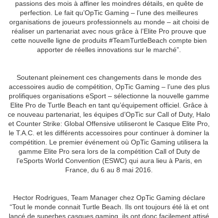
passions des mois à affiner les moindres détails, en quête de
perfection. Le fait qu’OpTic Gaming – l’une des meilleures
organisations de joueurs professionnels au monde – ait choisi de
réaliser un partenariat avec nous grâce à l’Elite Pro prouve que
cette nouvelle ligne de produits #TeamTurtleBeach compte bien
apporter de réelles innovations sur le marché”.
Soutenant pleinement ces changements dans le monde des
accessoires audio de compétition, OpTic Gaming – l’une des plus
prolifiques organisations eSport – sélectionne la nouvelle gamme
Elite Pro de Turtle Beach en tant qu’équipement officiel. Grâce à
ce nouveau partenariat, les équipes d’OpTic sur Call of Duty, Halo
et Counter Strike: Global Offensive utiliseront le Casque Elite Pro,
le T.A.C. et les différents accessoires pour continuer à dominer la
compétition. Le premier événement où OpTic Gaming utilisera la
gamme Elite Pro sera lors de la compétition Call of Duty de
l’eSports World Convention (ESWC) qui aura lieu à Paris, en
France, du 6 au 8 mai 2016.
Hector Rodrigues, Team Manager chez OpTic Gaming déclare
“Tout le monde connait Turtle Beach. Ils ont toujours été là et ont
lancé de superbes casques gaming, ils ont donc facilement attisé