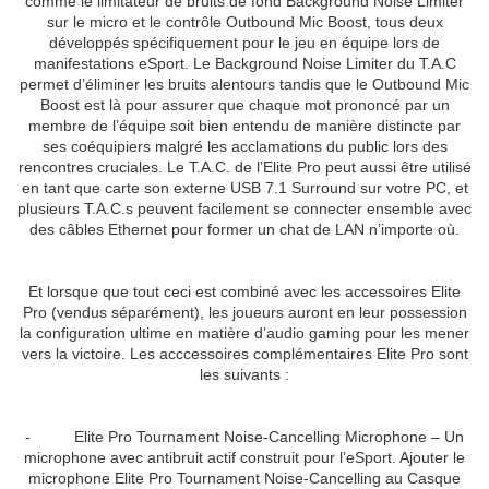
comme le limitateur de bruits de fond Background Noise Limiter
sur le micro et le contrôle Outbound Mic Boost, tous deux
développés spécifiquement pour le jeu en équipe lors de
manifestations eSport. Le Background Noise Limiter du T.A.C
permet d’éliminer les bruits alentours tandis que le Outbound Mic
Boost est là pour assurer que chaque mot prononcé par un
membre de l’équipe soit bien entendu de manière distincte par
ses coéquipiers malgré les acclamations du public lors des
rencontres cruciales. Le T.A.C. de l’Elite Pro peut aussi être utilisé
en tant que carte son externe USB 7.1 Surround sur votre PC, et
plusieurs T.A.C.s peuvent facilement se connecter ensemble avec
des câbles Ethernet pour former un chat de LAN n’importe où.
Et lorsque que tout ceci est combiné avec les accessoires Elite
Pro (vendus séparément), les joueurs auront en leur possession
la configuration ultime en matière d’audio gaming pour les mener
vers la victoire. Les acccessoires complémentaires Elite Pro sont
les suivants :
- Elite Pro Tournament Noise-Cancelling Microphone – Un
microphone avec antibruit actif construit pour l’eSport. Ajouter le
microphone Elite Pro Tournament Noise-Cancelling au Casque