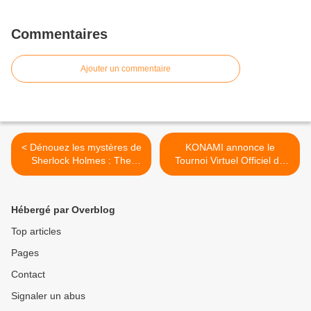
Commentaires
Ajouter un commentaire
< Dénouez les mystères de
KONAMI annonce le
Sherlock Holmes : The
Tournoi Virtuel Officiel de
Devil's Daughter à partir du
l'UEFA EURO 2016 en
parallèle du tournoi réel >
Hébergé par Overblog
Top articles
Pages
Contact
Signaler un abus