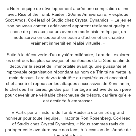
« Notre équipe de développement a créé une compilation ultime
avec Rise of the Tomb Raider : 20ème Anniversaire, » explique
Scot Amos, Co-Head of Studio chez Crystal Dynamics. « Le jeu et
son nouveau contenu additionnel apportent réellement quelque
chose de plus aux joueurs avec un mode histoire épique, un
mode survie en coopération bourré d’action et un chapitre
vraiment immersif en réalité virtuelle. »
Suite à la découverte d’un mystère millénaire, Lara doit explorer
les contrées les plus sauvages et périlleuses de la Sibérie afin de
découvrir le secret de l’immortalité avant qu’une puissante et
impitoyable organisation répondant au nom de Trinité ne mette la
main dessus. Lara devra tenir tête au mystérieux et ancestral
chef Jacob et repousser les attaques successives de Konstantin,
le chef des Trinitaires, guidée par l’héritage inachevé de son père
pour devenir une véritable chercheuse de trésors, carrière qu’elle
est destinée à embrasser.
« Participer à l’histoire de Tomb Raider a été un très grand
honneur pour toute l’équipe, » raconte Ron Rosenberg, Co-Head
of Studio chez Crystal Dynamics, « Nous sommes ravis de
partager cette aventure avec nos fans, à l’occasion de l’Année de
Tomb Raider. »