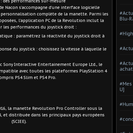
t : des performances sur-mesure
de Nacon s’accompagne d’une interface logicielle
#Actu
 personnalisation complète de la manette. Parmi les
Blu-R
osées, l’application PC de la Revolution inclut la
er les performances du joystick droit :
#High
tique : paramétrez la réactivité du joystick droit à
#Actu
nse du joystick : choisissez la vitesse à laquelle le
#Act
ec Sony Interactive Entertainement Europe Ltd., le
achat
mpatible avec toutes les plateformes PlayStation 4
compris PS4 Slim et PS4 Pro.
#Mes 
U]
#Hum
2016, la manette Revolution Pro Controller sous la
 et distribuée dans les principaux pays européens
#con
(SCIEE).