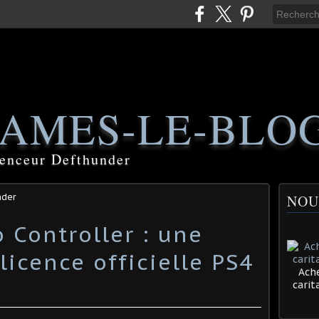
AMES-LE-BLO
luenceur Defthunder
nder
NOU
 Controller : une
icence officielle PS4
Ache
cari