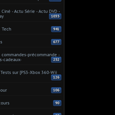
 Ciné - Actu Série - Actu DVD -
ay
1035
 Tech
941
s
677
u commandes-précommande -
s-cadeaux-
252
Tests sur [PS3-Xbox 360-Wii
126
our
106
cours
90