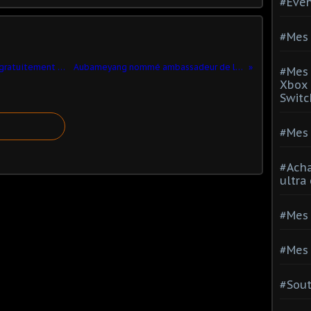
#Evé
#Mes 
PES 2017 Trial Edition est disponible gratuitement dès aujourd'hui !
Aubameyang nommé ambassadeur de la PES LEAGUE
#Mes 
Xbox 
Switc
#Mes 
#Acha
ultra
#Mes 
#Mes 
#Sou