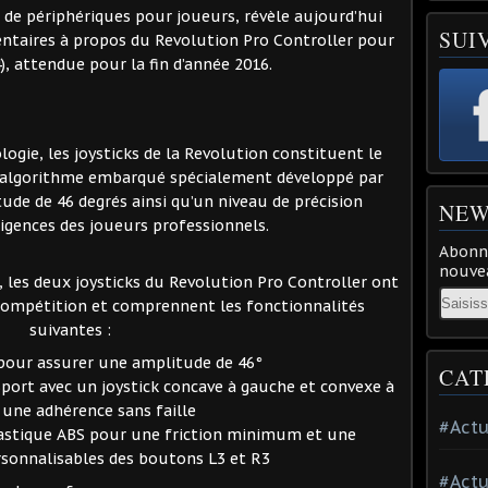
de périphériques pour joueurs, révèle aujourd’hui
SUI
taires à propos du Revolution Pro Controller pour
), attendue pour la fin d’année 2016.
ogie, les joysticks de la Revolution constituent le
n algorithme embarqué spécialement développé par
ude de 46 degrés ainsi qu’un niveau de précision
NEW
igences des joueurs professionnels.
Abonne
nouvea
 les deux joysticks du Revolution Pro Controller ont
Email
 compétition et comprennent les fonctionnalités
suivantes :
pour assurer une amplitude de 46°
CAT
port avec un joystick concave à gauche et convexe à
 une adhérence sans faille
#Actu
lastique ABS pour une friction minimum et une
rsonnalisables des boutons L3 et R3
#Actu