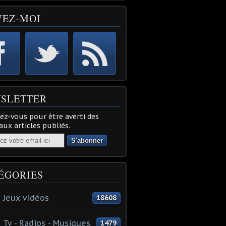
VEZ-MOI
SLETTER
z-vous pour être averti des
ux articles publiés.
ÉGORIES
 Jeux vidéos
18608
 Tv - Radios - Musiques
1479