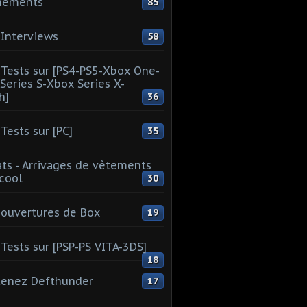
nements
85
Interviews
58
Tests sur [PS4-PS5-Xbox One-
Series S-Xbox Series X-
h]
36
Tests sur [PC]
35
ts - Arrivages de vêtements
 cool
30
ouvertures de Box
19
Tests sur [PSP-PS VITA-3DS]
18
tenez Defthunder
17