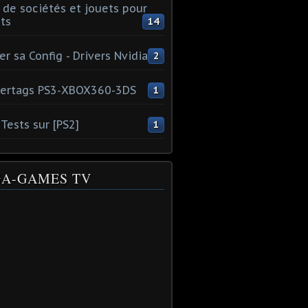
 de sociétés et jouets pour
ts
14
er sa Config - Drivers Nvidia
2
ertags PS3-XBOX360-3DS
1
Tests sur [PS2]
1
A-GAMES TV