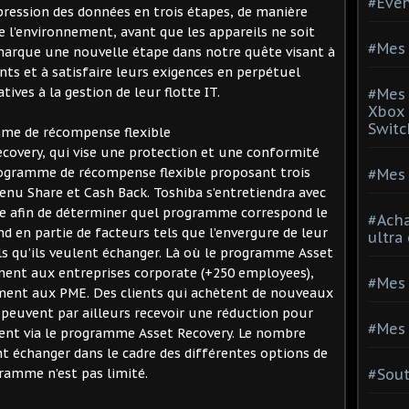
#Evé
ression des données en trois étapes, de manière
 l’environnement, avant que les appareils ne soit
#Mes 
e marque une nouvelle étape dans notre quête visant à
ents et à satisfaire leurs exigences en perpétuel
ives à la gestion de leur flotte IT.
#Mes 
Xbox 
Switc
me de récompense flexible
overy, qui vise une protection et une conformité
programme de récompense flexible proposant trois
#Mes 
venu Share et Cash Back. Toshiba s’entretiendra avec
lle afin de déterminer quel programme correspond le
#Acha
d en partie de facteurs tels que l’envergure de leur
ultra
ls qu’ils veulent échanger. Là où le programme Asset
ment aux entreprises corporate (+250 employees),
#Mes 
ement aux PME. Des clients qui achètent de nouveaux
peuvent par ailleurs recevoir une réduction pour
#Mes 
uent via le programme Asset Recovery. Le nombre
nt échanger dans le cadre des différentes options de
ramme n’est pas limité.
#Sou