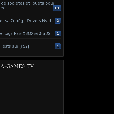
 de sociétés et jouets pour
ts
14
er sa Config - Drivers Nvidia
2
ertags PS3-XBOX360-3DS
1
Tests sur [PS2]
1
A-GAMES TV