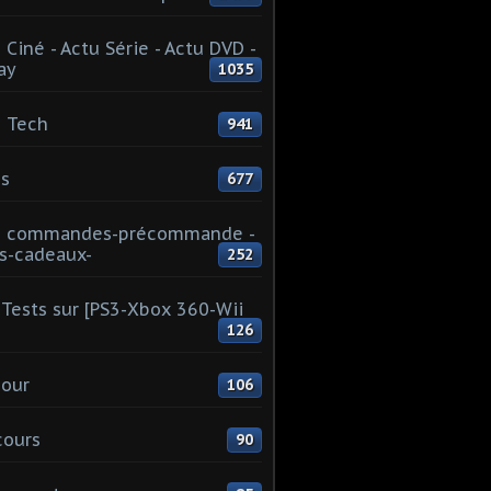
 Ciné - Actu Série - Actu DVD -
ay
1035
 Tech
941
s
677
u commandes-précommande -
s-cadeaux-
252
Tests sur [PS3-Xbox 360-Wii
126
our
106
cours
90