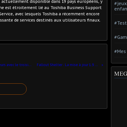
 actuellement disponible dans 19 pays européens, y
#jeux
me est étroitement lié au Toshiba Business Support
enfan
Service, avec lesquels Toshiba a récemment encore
ssante de services destinés aux utilisateurs finaux.
#Test
#Gam
#Mes 
Pokémon GO remercie tout les dresseurs avec le troisième événement mondial intégré en jeu !
Fallout Shelter : La mise à jour 1.9 est maintenant disponible !
MEG