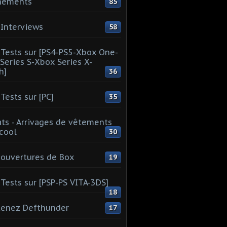
nements
85
Interviews
58
Tests sur [PS4-PS5-Xbox One-
Series S-Xbox Series X-
h]
36
Tests sur [PC]
35
ts - Arrivages de vêtements
 cool
30
ouvertures de Box
19
Tests sur [PSP-PS VITA-3DS]
18
tenez Defthunder
17