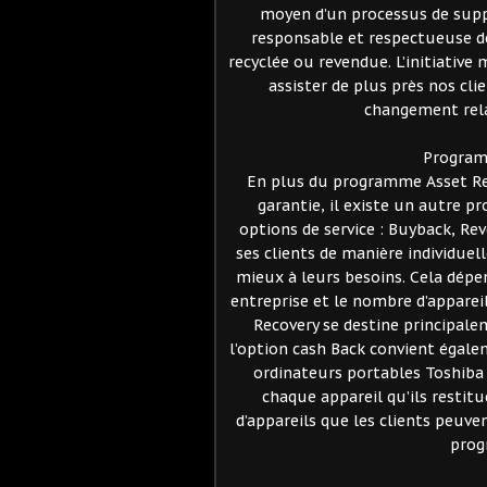
moyen d’un processus de supp
responsable et respectueuse de
recyclée ou revendue. L’initiativ
assister de plus près nos cli
changement relat
Program
En plus du programme Asset Rec
garantie, il existe un autre 
options de service : Buyback, Re
ses clients de manière individue
mieux à leurs besoins. Cela dépen
entreprise et le nombre d’apparei
Recovery se destine principale
l’option cash Back convient égal
ordinateurs portables Toshiba 
chaque appareil qu’ils restit
d’appareils que les clients peuve
prog