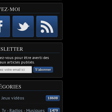
VEZ-MOI
SLETTER
z-vous pour être averti des
ux articles publiés.
ÉGORIES
 Jeux vidéos
18608
 Tv - Radios - Musiques
1479