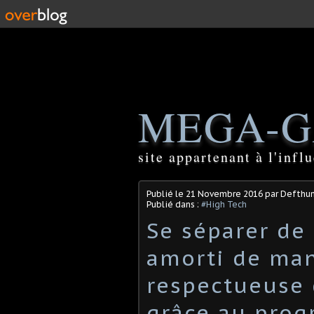
MEGA-G
site appartenant à l'inf
Publié le
21 Novembre 2016
par Defthu
Publié dans :
#High Tech
Se séparer de
amorti de man
respectueuse 
grâce au prog