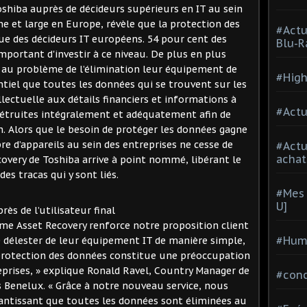
hiba auprès de décideurs supérieurs en IT au sein
ne et large en Europe, révèle que la protection des
#Actu
lue des décideurs IT européens. 54 pour cent des
Blu-R
mportant d'investir à ce niveau. De plus en plus
 au problème de l’élimination leur équipement de
#High
entiel que toutes les données qui se trouvent sur les
llectuelle aux détails financiers et informations à
#Actu
détruites intégralement et adéquatement afin de
n. Alors que le besoin de protéger les données gagne
e d’appareils au sein des entreprises ne cesse de
#Act
achat
overy de Toshiba arrive à point nommé, libérant le
 des tracas qui y sont liés.
#Mes 
U]
rès de l’utilisateur final
e Asset Recovery renforce notre proposition client
#Hum
se délester de leur équipement IT de manière simple,
protection des données constitue une préoccupation
rises, » explique Ronald Ravel, Country Manager de
#con
Benelux. « Grâce à notre nouveau service, nous
rantissant que toutes les données sont éliminées au