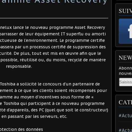
SUI
nelux lance le nouveau programme Asset Recovery
ébarrasser de leur équipement IT superflu ou amorti
ectueuse de l’environnement. Le programme certifie
ssera par un processus certifié de suppression des
curité. De plus, tout est mis en œuvre afin que le
NEW
 possible, réutilisé ou, du moins, recyclé de manière
responsable.
Abonne
nouvea
Email
oshiba a sollicité le concours d’un partenaire de
alement à ce que les clients soient récompensés pour
gramme au moyen d’incentives sous forme de «
CAT
de Toshiba qui participent à ce nouveau programme
é d’appareils, des PC (quel que soit le constructeur)
#Actu
 en passant par les serveurs, etc.
otection des données
#Actu