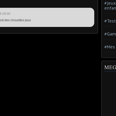
#jeux
enfan
6 09:00
'est des chouettes jeux
#Test
#Gam
#Mes 
MEG