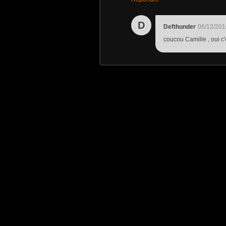
D
Defthunder
06/12/201
coucou Camille , oui c