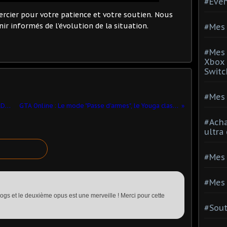
#Evé
rcier pour votre patience et votre soutien. Nous
ir informés de l’évolution de la situation.
#Mes 
#Mes 
Xbox 
Switc
#Mes 
LES SCHTROUMPFS ET LE VILLAGE PERDU dévoile s'offre une nouvelle bande-annonce !
GTA Online : Le mode "Passe d'armes", le Youga classique et des bonus spéciaux débarque pour Thanksgiving
#Acha
ultra
#Mes 
#Mes 
gs et le deuxième opus est une merveille ! Merci pour cette
#Sou