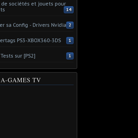
 de sociétés et jouets pour
ts
14
er sa Config - Drivers Nvidia
2
ertags PS3-XBOX360-3DS
1
Tests sur [PS2]
1
A-GAMES TV