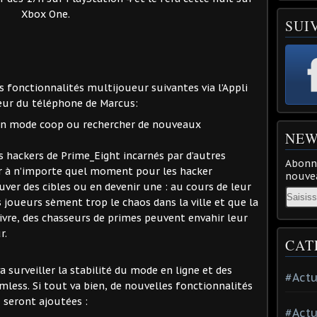
Xbox One.
SUI
s fonctionnalités multijoueur suivantes via l’Appli
eur du téléphone de Marcus:
 en mode coop ou rechercher de nouveaux
NEW
 hackers de Prime_Eight incarnés par d’autres
Abonne
r à n’importe quel moment pour les hacker
nouvea
er des cibles ou en devenir une : au cours de leur
Email
s joueurs sèment trop le chaos dans la ville et que la
vre, des chasseurs de primes peuvent envahir leur
r.
CAT
 surveiller la stabilité du mode en ligne et des
#Actu
less. Si tout va bien, de nouvelles fonctionnalités
seront ajoutées :
#Actu