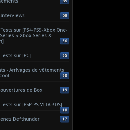
nements
85
Interviews
58
Tests sur [PS4-PS5-Xbox One-
Series S-Xbox Series X-
h]
36
Tests sur [PC]
35
ts - Arrivages de vêtements
 cool
30
ouvertures de Box
19
Tests sur [PSP-PS VITA-3DS]
18
tenez Defthunder
17