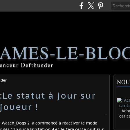
AMES-LE-BLO
luenceur Defthunder
nder
NOU
Le statut à jour sur
joueur !
Ache
cari
e Watch_Dogs 2 a commencé à réactiver le mode
 dès 17h sur PlayStation 4 et le fera cette nuit sur