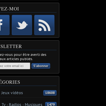
VEZ-MOI
SLETTER
z-vous pour être averti des
ux articles publiés.
ÉGORIES
 Jeux vidéos
18608
 Tv - Radios - Musiques
1479