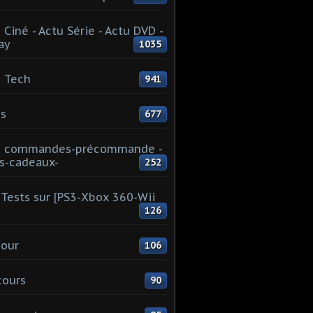
 Ciné - Actu Série - Actu DVD -
ay
1035
 Tech
941
s
677
u commandes-précommande -
s-cadeaux-
252
Tests sur [PS3-Xbox 360-Wii
126
our
106
cours
90