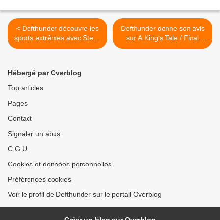
< Defthunder découvre les
Defthunder donne son avis
sports extrêmes avec Steep
sur A King's Tale / Final
!
Fantasy XV ( Gameplay -
Test ) >
Hébergé par Overblog
Top articles
Pages
Contact
Signaler un abus
C.G.U.
Cookies et données personnelles
Préférences cookies
Voir le profil de Defthunder sur le portail Overblog
Créer un blog sur Overblog