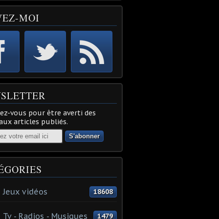
VEZ-MOI
SLETTER
z-vous pour être averti des
ux articles publiés.
ÉGORIES
 Jeux vidéos
18608
 Tv - Radios - Musiques
1479