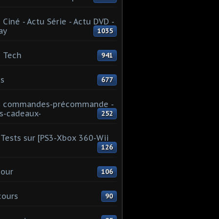
 Ciné - Actu Série - Actu DVD -
ay
1035
 Tech
941
s
677
u commandes-précommande -
s-cadeaux-
252
Tests sur [PS3-Xbox 360-Wii
126
our
106
cours
90