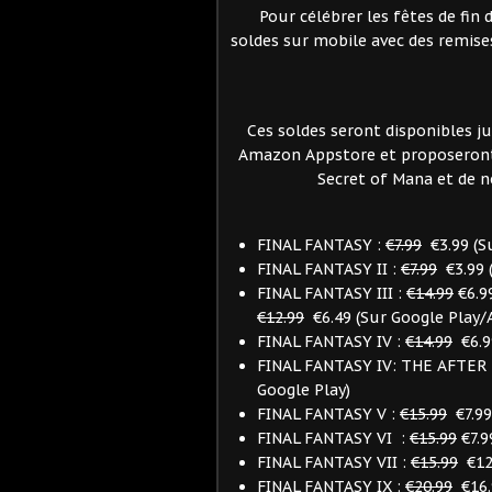
Pour célébrer les fêtes de fin 
soldes sur mobile avec des remise
Ces soldes seront disponibles ju
Amazon Appstore et proposeron
Secret of Mana et de n
FINAL FANTASY :
€7.99
€3.99 (Su
FINAL FANTASY II :
€7.99
€3.99 (
FINAL FANTASY III :
€14.99
€6.9
€12.99
€6.49 (Sur Google Play
FINAL FANTASY IV :
€14.99
€6.99
FINAL FANTASY IV: THE AFTER
Google Play)
FINAL FANTASY V :
€15.99
€7.99 
FINAL FANTASY VI :
€15.99
€7.9
FINAL FANTASY VII :
€15.99
€12.
FINAL FANTASY IX :
€20.99
€16.