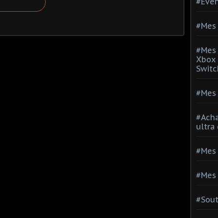
#Evé
#Mes 
#Mes 
Xbox 
Switc
#Mes 
#Acha
ultra
#Mes 
#Mes 
#Sou