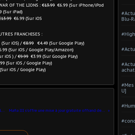
WAR OF THE LIONS :
€13.99
€6.99 (Sur iPhone/iPod
 (Sur iPad)
#Actu
€13.99
€6.99 (Sur iOS
Blu-R
#High
UTRES FRANCHISES :
(Sur iOS) /
€8.99
€4.49 (Sur Google Play)
#Actu
.99 (Sur iOS / Google Play/Amazon)
r iOS ) /
€9.99
€3.99 (Sur Google Play)
9 (Sur iOS / Google Play)
#Act
(Sur iOS / Google Play)
achat
#Mes 
U]
#Hum
Fantasy War Tactics reçoit une nouvelle mise à jour de contenu avec MapleStory
Mafia III s'offre une mise à jour gratuite offrand des véhicules personnalisés , des courses et des tenues !
#con