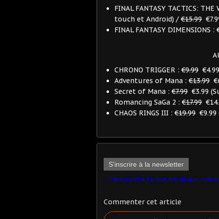
FINAL FANTASY TACTICS: THE 
touch et Android) /
€15.99
€7.99
FINAL FANTASY DIMENSIONS :
A
CHRONO TRIGGER :
€9.99
€4.99 
Adventures of Mana :
€13.99
€6
Secret of Mana :
€7.99
€3.99 (Su
Romancing SaGa 2 :
€17.99
€14.9
CHAOS RINGS III :
€19.99
€9.99 
S'inscrire à la newsletter
Commenter cet article