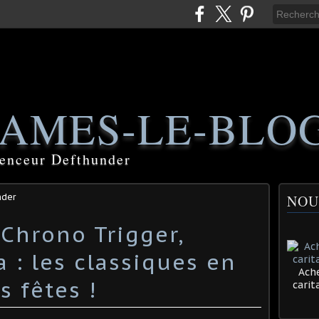
AMES-LE-BLO
luenceur Defthunder
nder
NOU
 Chrono Trigger,
 : les classiques en
Ache
s fêtes !
cari