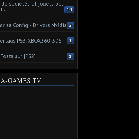
 de sociétés et jouets pour
ts
14
er sa Config - Drivers Nvidia
2
ertags PS3-XBOX360-3DS
1
Tests sur [PS2]
1
A-GAMES TV