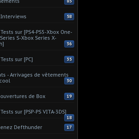
nements
85
Interviews
58
Tests sur [PS4-PS5-Xbox One-
Series S-Xbox Series X-
h]
36
Tests sur [PC]
35
ts - Arrivages de vêtements
 cool
30
ouvertures de Box
19
Tests sur [PSP-PS VITA-3DS]
18
tenez Defthunder
17