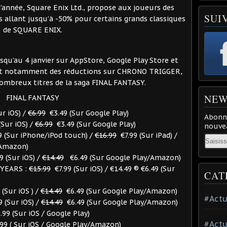
d’année, Square Enix Ltd., propose aux joueurs des
SUI
s allant jusqu’à -50% pour certains grands classiques
de SQUARE ENIX.
squ’au 4 janvier sur AppStore, Google Play Store et
t notamment des réductions sur CHRONO TRIGGER,
ombreux titres de la saga FINAL FANTASY.
NEW
FINAL FANTASY
r iOS) /
€6.99
€3.49 (Sur Google Play)
Abonne
Sur iOS) /
€6.99
€3.49 (Sur Google Play)
nouvea
9 (Sur iPhone/iPod touch) /
€16.99
€7.99 (Sur iPad) /
Email
/Amazon)
 (Sur iOS) /
€14.49
€6.49 (Sur Google Play/Amazon)
 YEARS :
€15.99
€7.99 (Sur iOS) / €14.49 ® €6.49 (Sur
CAT
(Sur iOS ) /
€14.49
€6.49 (Sur Google Play/Amazon)
#Actu
9 (Sur iOS) /
€14.49
€6.49 (Sur Google Play/Amazon)
99 (Sur iOS / Google Play)
#Actu
99 ( Sur iOS / Google Play/Amazon)