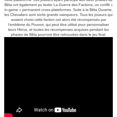
Bêta ont également pu tester La Guerre des Factions, un conflit «
in-game » permanent cross-plateformes. Suite à la Bêta Ouverte,
les Chevaliers sont sortis grands vainqueurs. Tous les joueurs qui
avaient choisi cette faction ont alors été récompensés par
l’emblème du Pouvoir, qui peut être utilisé pour personnaliser
leurs Héros, et toutes les récompenses acquises pendant les
phases de Bêta pourront être retrouvées dans le jeu final.