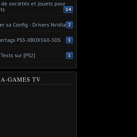
 de sociétés et jouets pour
ts
14
er sa Config - Drivers Nvidia
2
ertags PS3-XBOX360-3DS
1
Tests sur [PS2]
1
A-GAMES TV