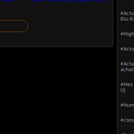
en vidéo
Arcadia : Le retour Spectaculaire en 2017 !
#Actu
Blu-R
#High
#Actu
#Act
achat
#Mes 
U]
#Hum
#con