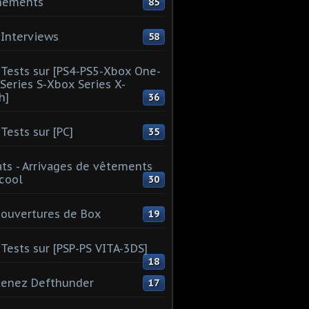
nements
85
Interviews
58
Tests sur [PS4-PS5-Xbox One-
Series S-Xbox Series X-
h]
36
Tests sur [PC]
35
ts - Arrivages de vêtements
 cool
30
ouvertures de Box
19
Tests sur [PSP-PS VITA-3DS]
18
tenez Defthunder
17