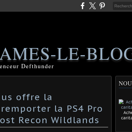
AMES-LE-BLO
luenceur Defthunder
NOU
us offre la
 remporter la PS4 Pro
Ache
host Recon Wildlands
cari