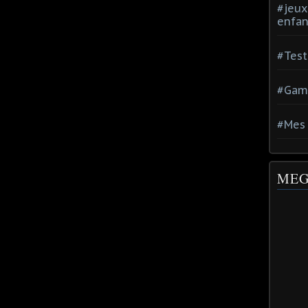
#jeux
enfan
#Test
#Gam
#Mes 
MEG