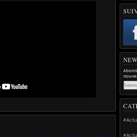
SUI
NEW
Abonne
nouvea
Email
CAT
#Actu
#Actu