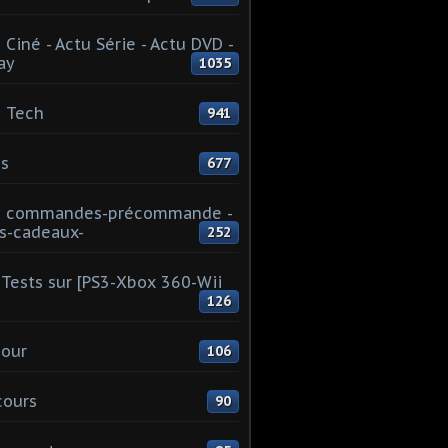
 Ciné - Actu Série - Actu DVD -
ay
1035
 Tech
941
s
677
u commandes-précommande -
s-cadeaux-
252
Tests sur [PS3-Xbox 360-Wii
126
our
106
cours
90