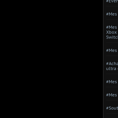
#Evé
#Mes 
#Mes 
Xbox 
Switc
#Mes 
#Acha
ultra
#Mes 
#Mes 
#Sou