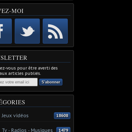
VEZ-MOI
SLETTER
z-vous pour être averti des
ux articles publiés.
ÉGORIES
 Jeux vidéos
18608
 Tv - Radios - Musiques
1479