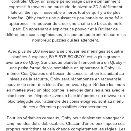
contrôler Qbby, un simple personnage carré étonnamment
expressif, à travers une multitude de niveaux 2D à défilement
latéral. Bien qu’il ressemble à héros tout ce qu’il y a de plus
honnête, Qbby cache une puissance peu banale sous sa frêle
apparence – le pouvoir de créer une chaîne de blocs de nulle
part. En apprenant à exploiter ce pouvoir et à l’utiliser de
différentes façons ingénieuses, les joueurs pourront résoudre les
nombreux puzzles qui les attendent.
Avec plus de 180 niveaux à se creuser les méninges et quatre
planètes à explorer, BYE-BYE BOXBOY! est la plus grande
aventure de Qbby. Sur chaque planète il rencontrera un Qbaby –
une petite forme de vie semblable en apparence à Qbby lui-
même. Ces Qbabies ont besoin de conseils, et en les aidant au
niveau de la sécurité, Qbby sera récompensé en recevant le
pouvoir de créer des blocs d’un nouveau type. Réduire les murs
en miettes avec un bloc bombe, s’envoler dans les aires avec le
bloc fusée, se téléporter avec un bloc téléporteur ou envoyer un
bloc téléguidé pour atteindre des coins éloignés, sont au menu
de ces différentes possibilités déconcertantes.
Pour les véritables cerveaux, Qbby peut également s’attaquer à
cinq mondes défis déblocables. Chacun d’entre eux impose ses
propres restrictions et cela change complètement les règles. Les