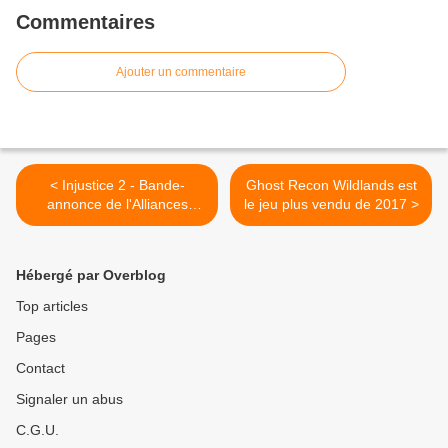
Commentaires
Ajouter un commentaire
< Injustice 2 - Bande-
Ghost Recon Wildlands est
annonce de l'Alliances
le jeu plus vendu de 2017 >
brisées : Partie 2 avec le
Chevalier noir
Hébergé par Overblog
Top articles
Pages
Contact
Signaler un abus
C.G.U.