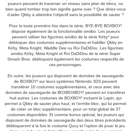
joueurs peuvent-ils traverser un niveau sans jeter de blocs, ou
bien quand tomber trop loin signifie game over ? Que diriez-vous
d’aider Qbby à atteindre l’objectif sans la possibilité de sauter ?
Pour la toute première fois dans la série, BYE-BYE BOXBOY!
dispose également de la fonctionnalité amiibo. Les joueurs
peuvent utiliser les figurines amiibo de la série Kirby* pour
débloquer des costumes supplémentaires et habiller Qbby en
Kirby, Meta Knight, Waddle Dee ou Roi DaDiDou. Les figurines
amiibo Kirby, Meta Knight et Roi DaDiDou de la série Super
Smash Bros. débloquent également les costumes respectifs de
ces personnages.
En outre, les joueurs qui disposent de données de sauvegarde
de BOXBOY! sur leurs systèmes Nintendo 3DS peuvent
transférer 10 costumes supplémentaires, et ceux avec des
données de sauvegarde de BOXBOXBOY! peuvent en transférer
huit autres. Les costumes de BOXBOY! incluent le Lapin, qui
permet à Qbby de sauter plus haut, et l’ermite-bloc, qui lui permet
de créer un bloc supplémentaire, pour un total global de 37
costumes disponibles. Et comme bonus spécial, les joueurs qui
disposent de données de sauvegarde des deux titres précédents
débloqueront à la fois le costume Qucy et l’option de jouer le jeu